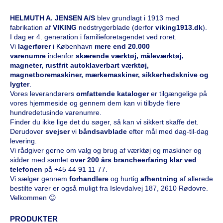
HELMUTH A. JENSEN A/S
blev grundlagt i 1913 med
fabrikation af
VIKING
nedstrygerblade (derfor
viking1913.dk
).
I dag er 4. generation i familieforetagendet ved roret.
Vi
l
agerfører
i København
mere end 20.000
varenumre
indenfor
skærende værktøj, måleværktøj,
magneter, rustfrit autoklaverbart værktøj,
magnetboremaskiner, mærkemaskiner, sikkerhedsknive og
lygter
.
Vores leverandørers
omfattende kataloge
r
er tilgængelige på
vores hjemmeside og gennem dem kan vi tilbyde flere
hundredetusinde varenumre.
Finder du ikke lige det du søger, så kan vi sikkert skaffe det.
Derudover
svejser
vi
båndsavblade
efter mål med dag-til-dag
levering.
Vi rådgiver gerne om valg og brug af værktøj og maskiner og
sidder med samlet
over 200 års brancheerfaring klar ved
telefonen
på
+45 44 91 11 77
.
Vi sælger gennem
forhandlere
og hurtig
afhentning
af allerede
bestilte varer er også muligt fra Islevdalvej 187, 2610 Rødovre.
Velkommen 😊
PRODUKTER