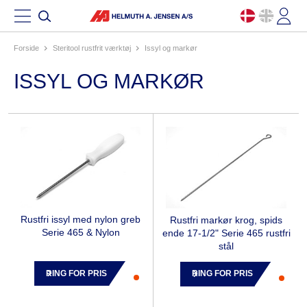
Forside
steritool rustfrit værktøj
issyl og markør
ISSYL OG MARKØR
Rustfri issyl med nylon greb
Rustfri markør krog, spids
Serie 465 & Nylon
ende 17-1/2" Serie 465 rustfri
stål
RING FOR PRIS
RING FOR PRIS