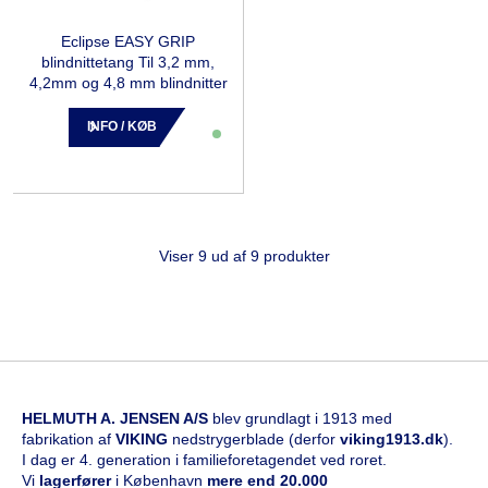
Eclipse EASY GRIP
blindnittetang Til 3,2 mm,
4,2mm og 4,8 mm blindnitter
INFO / KØB
Viser 9 ud af 9 produkter
HELMUTH A. JENSEN A/S
blev grundlagt i 1913 med
fabrikation af
VIKING
nedstrygerblade (derfor
viking1913.dk
).
I dag er 4. generation i familieforetagendet ved roret.
Vi
l
agerfører
i København
mere end 20.000