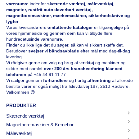
varenumre
indenfor
skærende værktøj, måleværktøj,
magneter, rustfrit autoklaverbart værktøj,
magnetboremaskiner, mærkemaskiner, sikkerhedsknive og
lygter
.
Vores leverandørers
omfattende kataloge
r
er tilgængelige på
vores hjemmeside og gennem dem kan vi tilbyde flere
hundredetusinde varenumre.
Finder du ikke lige det du søger, så kan vi sikkert skaffe det.
Derudover
svejser
vi
båndsavblade
efter mål med dag-til-dag
levering.
Vi rådgiver gerne om valg og brug af værktøj og maskiner og
sidder med samlet
over 200 års brancheerfaring klar ved
telefonen
på
+45 44 91 11 77
.
Vi sælger gennem
forhandlere
og hurtig
afhentning
af allerede
bestilte varer er også muligt fra Islevdalvej 187, 2610 Rødovre.
Velkommen 😊
PRODUKTER
Skærende værktøj
Magnetboremaskiner & Kernebor
Måleværktøj