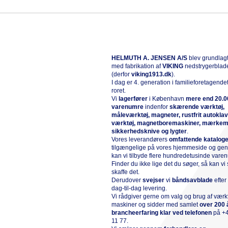
HELMUTH A. JENSEN A/S
blev grundlagt
med fabrikation af
VIKING
nedstrygerblad
(derfor
viking1913.dk
).
I dag er 4. generation i familieforetagende
roret.
Vi
l
agerfører
i København
mere end 20.0
varenumre
indenfor
skærende værktøj,
måleværktøj, magneter, rustfrit autokla
værktøj, magnetboremaskiner, mærkem
sikkerhedsknive og lygter
.
Vores leverandørers
omfattende katalog
tilgængelige på vores hjemmeside og g
kan vi tilbyde flere hundredetusinde vare
Finder du ikke lige det du søger, så kan vi 
skaffe det.
Derudover
svejser
vi
båndsavblade
efte
dag-til-dag levering.
Vi rådgiver gerne om valg og brug af værk
maskiner og sidder med samlet
over 200 
brancheerfaring klar ved telefonen
på
+
11 77
.