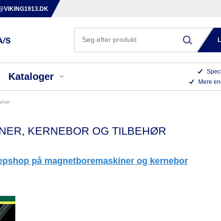
@VIKING1913.DK
Speci
Kataloger
Mere en
behør
ER, KERNEBOR OG TILBEHØR
 wepshop på magnetboremaskiner og kernebor