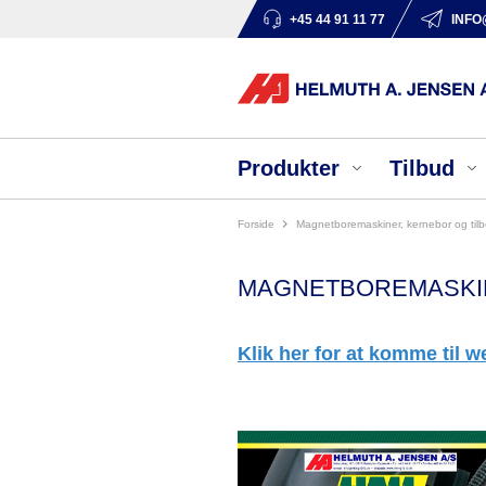
+45 44 91 11 77
INFO
Produkter
Tilbud
Forside
magnetboremaskiner, kernebor og til
MAGNETBOREMASKIN
Klik her for at komme til