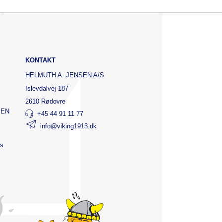
KONTAKT
HELMUTH A. JENSEN A/S
Islevdalvej 187
2610 Rødovre
SEN
+45 44 91 11 77
info@viking1913.dk
ts