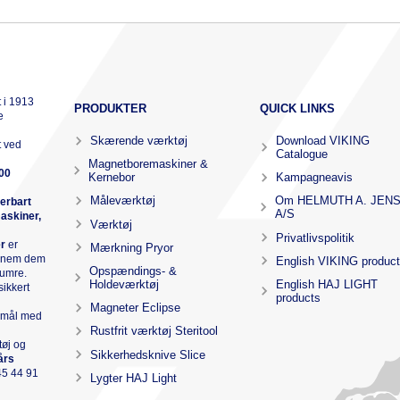
 i 1913
PRODUKTER
QUICK LINKS
e
Skærende værktøj
Download VIKING
t ved
Catalogue
Magnetboremaskiner &
00
Kernebor
Kampagneavis
Måleværktøj
Om HELMUTH A. JEN
verbart
A/S
askiner,
Værktøj
Privatlivspolitik
e
r
er
Mærkning Pryor
ennem dem
English VIKING produc
Opspændings- &
numre.
Holdeværktøj
English HAJ LIGHT
sikkert
products
Magneter Eclipse
r mål med
Rustfrit værktøj Steritool
tøj og
Sikkerhedsknive Slice
års
45 44 91
Lygter HAJ Light