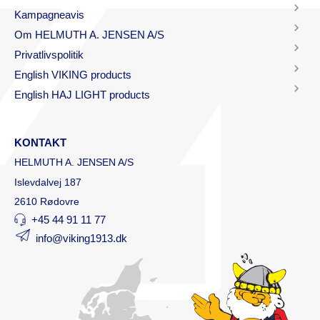
Kampagneavis
Om HELMUTH A. JENSEN A/S
Privatlivspolitik
English VIKING products
English HAJ LIGHT products
KONTAKT
HELMUTH A. JENSEN A/S
Islevdalvej 187
2610 Rødovre
+45 44 91 11 77
info@viking1913.dk