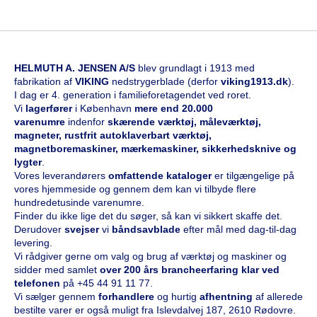
HELMUTH A. JENSEN A/S
blev grundlagt i 1913 med
fabrikation af
VIKING
nedstrygerblade (derfor
viking1913.dk
).
I dag er 4. generation i familieforetagendet ved roret.
Vi
l
agerfører
i København
mere end 20.000
varenumre
indenfor
skærende værktøj, måleværktøj,
magneter, rustfrit autoklaverbart værktøj,
magnetboremaskiner, mærkemaskiner, sikkerhedsknive og
lygter
.
Vores leverandørers
omfattende kataloge
r
er tilgængelige på
vores hjemmeside og gennem dem kan vi tilbyde flere
hundredetusinde varenumre.
Finder du ikke lige det du søger, så kan vi sikkert skaffe det.
Derudover
svejser
vi
båndsavblade
efter mål med dag-til-dag
levering.
Vi rådgiver gerne om valg og brug af værktøj og maskiner og
sidder med samlet
over 200 års brancheerfaring klar ved
telefonen
på
+45 44 91 11 77
.
Vi sælger gennem
forhandlere
og hurtig
afhentning
af allerede
bestilte varer er også muligt fra Islevdalvej 187, 2610 Rødovre.