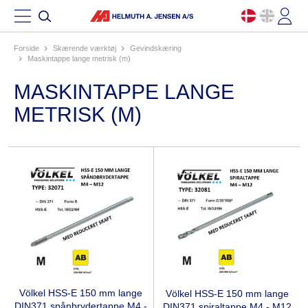
Forside
skærende værktøj
gevindskæring
maskintappe lange metrisk (m)
MASKINTAPPE LANGE
METRISK (M)
Völkel HSS-E 150 mm lange
Völkel HSS-E 150 mm lange
DIN371 spånbrydertappe M4 -
DIN371 spiraltappe M4 - M12