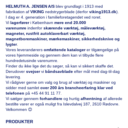
HELMUTH A. JENSEN A/S
blev grundlagt i 1913 med
fabrikation af
VIKING
nedstrygerblade (derfor
viking1913.dk
).
I dag er 4. generation i familieforetagendet ved roret.
Vi
l
agerfører
i København
mere end 20.000
varenumre
indenfor
skærende værktøj, måleværktøj,
magneter, rustfrit autoklaverbart værktøj,
magnetboremaskiner, mærkemaskiner, sikkerhedsknive og
lygter
.
Vores leverandørers
omfattende kataloge
r
er tilgængelige på
vores hjemmeside og gennem dem kan vi tilbyde flere
hundredetusinde varenumre.
Finder du ikke lige det du søger, så kan vi sikkert skaffe det.
Derudover
svejser
vi
båndsavblade
efter mål med dag-til-dag
levering.
Vi rådgiver gerne om valg og brug af værktøj og maskiner og
sidder med samlet
over 200 års brancheerfaring klar ved
telefonen
på
+45 44 91 11 77
.
Vi sælger gennem
forhandlere
og hurtig
afhentning
af allerede
bestilte varer er også muligt fra Islevdalvej 187, 2610 Rødovre.
Velkommen 😊
PRODUKTER