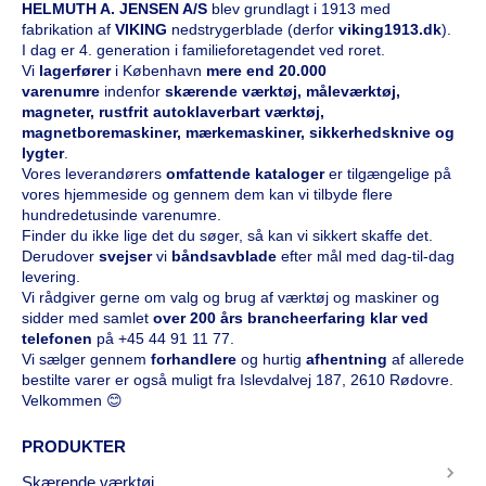
HELMUTH A. JENSEN A/S
blev grundlagt i 1913 med
fabrikation af
VIKING
nedstrygerblade (derfor
viking1913.dk
).
I dag er 4. generation i familieforetagendet ved roret.
Vi
l
agerfører
i København
mere end 20.000
varenumre
indenfor
skærende værktøj, måleværktøj,
magneter, rustfrit autoklaverbart værktøj,
magnetboremaskiner, mærkemaskiner, sikkerhedsknive og
lygter
.
Vores leverandørers
omfattende kataloge
r
er tilgængelige på
vores hjemmeside og gennem dem kan vi tilbyde flere
hundredetusinde varenumre.
Finder du ikke lige det du søger, så kan vi sikkert skaffe det.
Derudover
svejser
vi
båndsavblade
efter mål med dag-til-dag
levering.
Vi rådgiver gerne om valg og brug af værktøj og maskiner og
sidder med samlet
over 200 års brancheerfaring klar ved
telefonen
på
+45 44 91 11 77
.
Vi sælger gennem
forhandlere
og hurtig
afhentning
af allerede
bestilte varer er også muligt fra Islevdalvej 187, 2610 Rødovre.
Velkommen 😊
PRODUKTER
Skærende værktøj