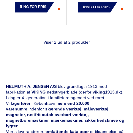
RING FOR PRIS
RING FOR PRIS
Viser 2 ud af 2 produkter
HELMUTH A. JENSEN A/S
blev grundlagt i 1913 med
fabrikation af
VIKING
nedstrygerblade (derfor
viking1913.dk
).
I dag er 4. generation i familieforetagendet ved roret.
Vi
l
agerfører
i København
mere end 20.000
varenumre
indenfor
skærende værktøj, måleværktøj,
magneter, rustfrit autoklaverbart værktøj,
magnetboremaskiner, mærkemaskiner, sikkerhedsknive og
lygter
.
Vores leverandørers
omfattende kataloge
r
er tilgængelige på