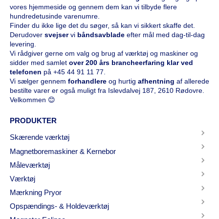
vores hjemmeside og gennem dem kan vi tilbyde flere
hundredetusinde varenumre.
Finder du ikke lige det du søger, så kan vi sikkert skaffe det.
Derudover
svejser
vi
båndsavblade
efter mål med dag-til-dag
levering.
Vi rådgiver gerne om valg og brug af værktøj og maskiner og
sidder med samlet
over 200 års brancheerfaring klar ved
telefonen
på
+45 44 91 11 77
.
Vi sælger gennem
forhandlere
og hurtig
afhentning
af allerede
bestilte varer er også muligt fra Islevdalvej 187, 2610 Rødovre.
Velkommen 😊
PRODUKTER
Skærende værktøj
Magnetboremaskiner & Kernebor
Måleværktøj
Værktøj
Mærkning Pryor
Opspændings- & Holdeværktøj