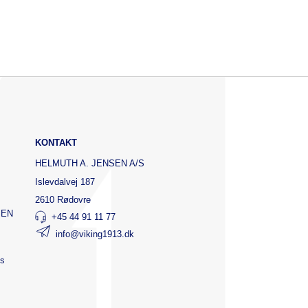
KONTAKT
HELMUTH A. JENSEN A/S
Islevdalvej 187
2610 Rødovre
SEN
+45 44 91 11 77
info@viking1913.dk
ts