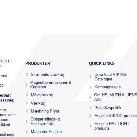
 i 1913
PRODUKTER
QUICK LINKS
e
Skærende værktøj
Download VIKING
t ved
Catalogue
Magnetboremaskiner &
00
Kernebor
Kampagneavis
Måleværktøj
Om HELMUTH A. JEN
verbart
A/S
askiner,
Værktøj
Privatlivspolitik
e
r
er
Mærkning Pryor
ennem dem
English VIKING produc
Opspændings- &
numre.
Holdeværktøj
English HAJ LIGHT
sikkert
products
Magneter Eclipse
r mål med