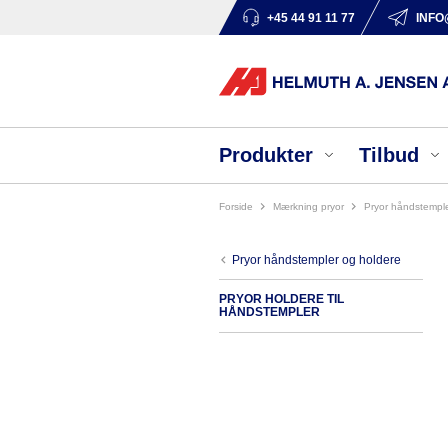
+45 44 91 11 77
INFO
Produkter
Tilbud
Forside
mærkning pryor
pryor håndstempl
pryor håndstempler og holdere
PRYOR HOLDERE TIL
HÅNDSTEMPLER