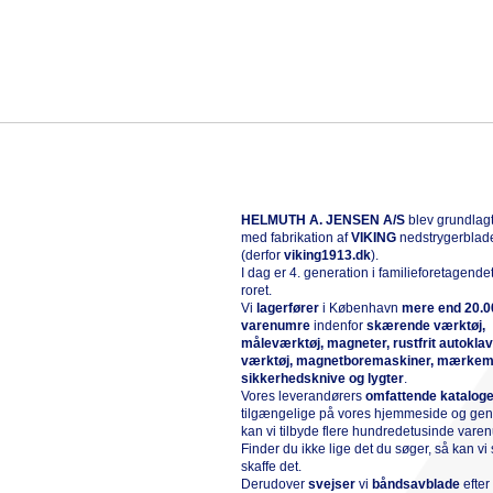
HELMUTH A. JENSEN A/S
blev grundlagt
med fabrikation af
VIKING
nedstrygerblad
(derfor
viking1913.dk
).
I dag er 4. generation i familieforetagende
roret.
Vi
l
agerfører
i København
mere end 20.0
varenumre
indenfor
skærende værktøj,
måleværktøj, magneter, rustfrit autokla
værktøj, magnetboremaskiner, mærkem
sikkerhedsknive og lygter
.
Vores leverandørers
omfattende katalog
tilgængelige på vores hjemmeside og g
kan vi tilbyde flere hundredetusinde vare
Finder du ikke lige det du søger, så kan vi 
skaffe det.
Derudover
svejser
vi
båndsavblade
efte