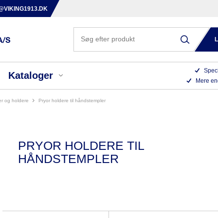
@VIKING1913.DK
Speci
Kataloger
Mere en
er og holdere
pryor holdere til håndstempler
PRYOR HOLDERE TIL
HÅNDSTEMPLER