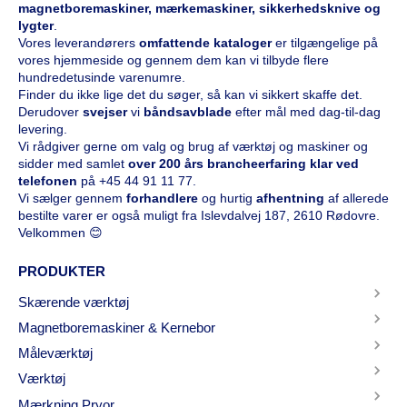
magnetboremaskiner, mærkemaskiner, sikkerhedsknive og
lygter
.
Vores leverandørers
omfattende kataloge
r
er tilgængelige på
vores hjemmeside og gennem dem kan vi tilbyde flere
hundredetusinde varenumre.
Finder du ikke lige det du søger, så kan vi sikkert skaffe det.
Derudover
svejser
vi
båndsavblade
efter mål med dag-til-dag
levering.
Vi rådgiver gerne om valg og brug af værktøj og maskiner og
sidder med samlet
over 200 års brancheerfaring klar ved
telefonen
på
+45 44 91 11 77
.
Vi sælger gennem
forhandlere
og hurtig
afhentning
af allerede
bestilte varer er også muligt fra Islevdalvej 187, 2610 Rødovre.
Velkommen 😊
PRODUKTER
Skærende værktøj
Magnetboremaskiner & Kernebor
Måleværktøj
Værktøj
Mærkning Pryor