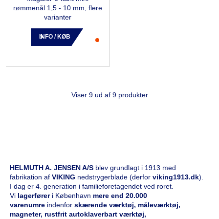
rømmenål 1,5 - 10 mm, flere
varianter
INFO / KØB
Viser 9 ud af 9 produkter
HELMUTH A. JENSEN A/S
blev grundlagt i 1913 med
fabrikation af
VIKING
nedstrygerblade (derfor
viking1913.dk
).
I dag er 4. generation i familieforetagendet ved roret.
Vi
l
agerfører
i København
mere end 20.000
varenumre
indenfor
skærende værktøj, måleværktøj,
magneter, rustfrit autoklaverbart værktøj,