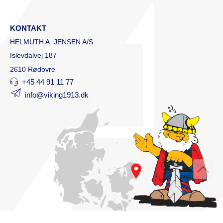
KONTAKT
HELMUTH A. JENSEN A/S
Islevdalvej 187
2610 Rødovre
+45 44 91 11 77
info@viking1913.dk