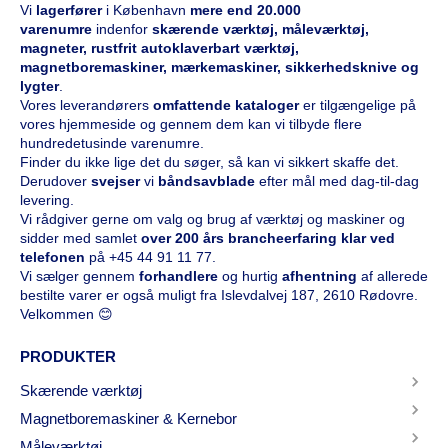
Vi
l
agerfører
i København
mere end 20.000
varenumre
indenfor
skærende værktøj, måleværktøj,
magneter, rustfrit autoklaverbart værktøj,
magnetboremaskiner, mærkemaskiner, sikkerhedsknive og
lygter
.
Vores leverandørers
omfattende kataloge
r
er tilgængelige på
vores hjemmeside og gennem dem kan vi tilbyde flere
hundredetusinde varenumre.
Finder du ikke lige det du søger, så kan vi sikkert skaffe det.
Derudover
svejser
vi
båndsavblade
efter mål med dag-til-dag
levering.
Vi rådgiver gerne om valg og brug af værktøj og maskiner og
sidder med samlet
over 200 års brancheerfaring klar ved
telefonen
på
+45 44 91 11 77
.
Vi sælger gennem
forhandlere
og hurtig
afhentning
af allerede
bestilte varer er også muligt fra Islevdalvej 187, 2610 Rødovre.
Velkommen 😊
PRODUKTER
Skærende værktøj
Magnetboremaskiner & Kernebor
Måleværktøj