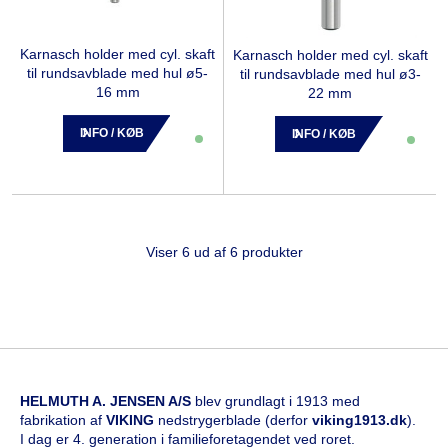
Karnasch holder med cyl. skaft
Karnasch holder med cyl. skaft
til rundsavblade med hul ø5-
til rundsavblade med hul ø3-
16 mm
22 mm
INFO / KØB
INFO / KØB
Viser 6 ud af 6 produkter
HELMUTH A. JENSEN A/S
blev grundlagt i 1913 med
fabrikation af
VIKING
nedstrygerblade (derfor
viking1913.dk
).
I dag er 4. generation i familieforetagendet ved roret.