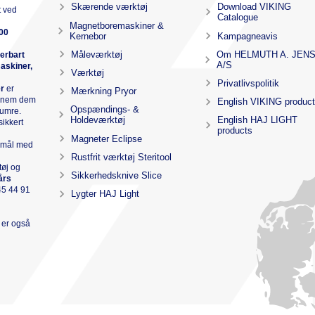
Skærende værktøj
Download VIKING
t ved
Catalogue
Magnetboremaskiner &
00
Kernebor
Kampagneavis
Måleværktøj
Om HELMUTH A. JEN
verbart
A/S
askiner,
Værktøj
Privatlivspolitik
e
r
er
Mærkning Pryor
ennem dem
English VIKING produc
Opspændings- &
numre.
Holdeværktøj
English HAJ LIGHT
sikkert
products
Magneter Eclipse
r mål med
Rustfrit værktøj Steritool
tøj og
Sikkerhedsknive Slice
års
45 44 91
Lygter HAJ Light
r er også