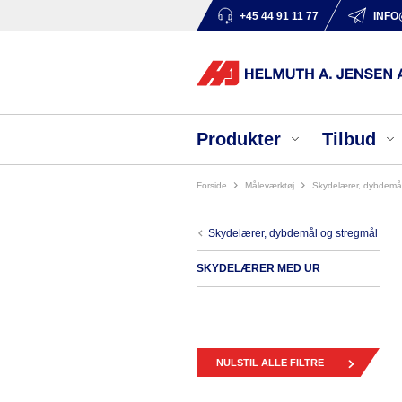
+45 44 91 11 77
INFO
Produkter
Tilbud
Forside
måleværktøj
skydelærer, dybdemå
skydelærer, dybdemål og stregmål
SKYDELÆRER MED UR
NULSTIL ALLE FILTRE