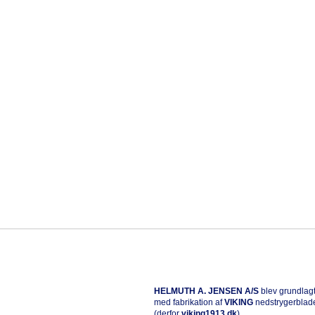
HELMUTH A. JENSEN A/S
blev grundlagt
med fabrikation af
VIKING
nedstrygerblad
(derfor
viking1913.dk
).