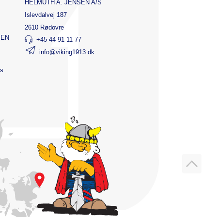
HELMUTH A. JENSEN A/S
Islevdalvej 187
2610 Rødovre
SEN
+45 44 91 11 77
info@viking1913.dk
ts