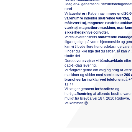
I dag er 4. generation i familieforetagende
roret.
Vi
l
agerfører
i København
mere end 20.0
varenumre
indenfor
skærende værktøj,
måleværktøj, magneter, rustfrit autokla
værktøj, magnetboremaskiner, mærkem
sikkerhedsknive og lygter
.
Vores leverandørers
omfattende katalog
tilgængelige på vores hjemmeside og g
kan vi tilbyde flere hundredetusinde vare
Finder du ikke lige det du søger, så kan vi 
skaffe det.
Derudover
svejser
vi
båndsavblade
efte
dag-til-dag levering.
Vi rådgiver gerne om valg og brug af værk
maskiner og sidder med samlet
over 200 
brancheerfaring klar ved telefonen
på
+
11 77
.
Vi sælger gennem
forhandlere
og
hurtig
afhentning
af allerede bestilte vare
muligt fra Islevdalvej 187, 2610 Rødovre.
Velkommen 😊