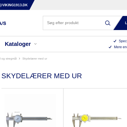
@VIKING1913.DK
Speci
Kataloger
Mere en
l og stregmål
skydelærer med ur
SKYDELÆRER MED UR