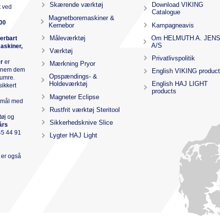
Skærende værktøj
Download VIKING
t ved
Catalogue
Magnetboremaskiner &
00
Kernebor
Kampagneavis
Måleværktøj
Om HELMUTH A. JEN
verbart
A/S
askiner,
Værktøj
Privatlivspolitik
e
r
er
Mærkning Pryor
ennem dem
English VIKING produc
Opspændings- &
numre.
Holdeværktøj
English HAJ LIGHT
sikkert
products
Magneter Eclipse
r mål med
Rustfrit værktøj Steritool
tøj og
Sikkerhedsknive Slice
års
45 44 91
Lygter HAJ Light
r er også