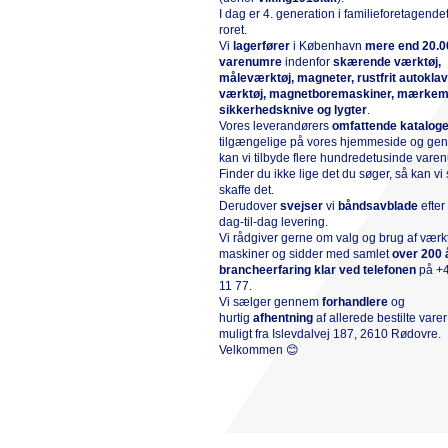
I dag er 4. generation i familieforetagende
roret.
Vi
l
agerfører
i København
mere end 20.0
varenumre
indenfor
skærende værktøj,
måleværktøj, magneter, rustfrit autokla
værktøj, magnetboremaskiner, mærkem
sikkerhedsknive og lygter
.
Vores leverandørers
omfattende katalog
tilgængelige på vores hjemmeside og g
kan vi tilbyde flere hundredetusinde vare
Finder du ikke lige det du søger, så kan vi 
skaffe det.
Derudover
svejser
vi
båndsavblade
efte
dag-til-dag levering.
Vi rådgiver gerne om valg og brug af værk
maskiner og sidder med samlet
over 200 
brancheerfaring klar ved telefonen
på
+
11 77
.
Vi sælger gennem
forhandlere
og
hurtig
afhentning
af allerede bestilte vare
muligt fra Islevdalvej 187, 2610 Rødovre.
Velkommen 😊