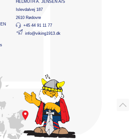
HELMUTH A. JENSEN A/S
Islevdalvej 187
2610 Rødovre
SEN
+45 44 91 11 77
info@viking1913.dk
ts