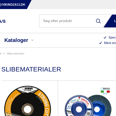
@VIKING1913.DK
Speci
Kataloger
Mere en
ør
slibematerialer
SLIBEMATERIALER