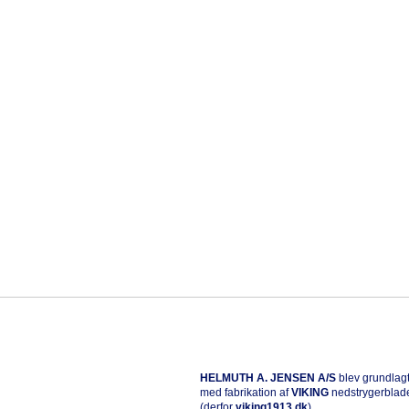
HELMUTH A. JENSEN A/S
blev grundlagt
med fabrikation af
VIKING
nedstrygerblad
(derfor
viking1913.dk
).