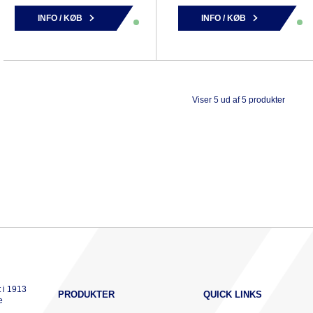
INFO / KØB
INFO / KØB
Viser 5 ud af 5 produkter
 i 1913
PRODUKTER
QUICK LINKS
e