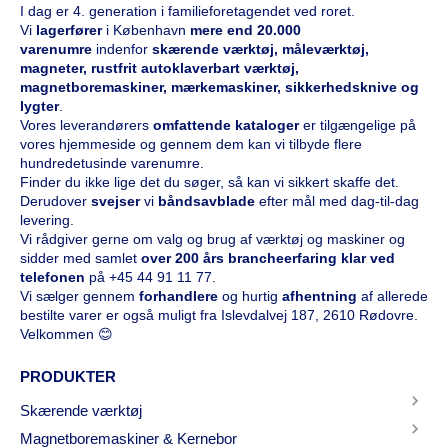
I dag er 4. generation i familieforetagendet ved roret.
Vi
l
agerfører
i København
mere end 20.000
varenumre
indenfor
skærende værktøj, måleværktøj,
magneter, rustfrit autoklaverbart værktøj,
magnetboremaskiner, mærkemaskiner, sikkerhedsknive og
lygter
.
Vores leverandørers
omfattende kataloge
r
er tilgængelige på
vores hjemmeside og gennem dem kan vi tilbyde flere
hundredetusinde varenumre.
Finder du ikke lige det du søger, så kan vi sikkert skaffe det.
Derudover
svejser
vi
båndsavblade
efter mål med dag-til-dag
levering.
Vi rådgiver gerne om valg og brug af værktøj og maskiner og
sidder med samlet
over 200 års brancheerfaring klar ved
telefonen
på
+45 44 91 11 77
.
Vi sælger gennem
forhandlere
og hurtig
afhentning
af allerede
bestilte varer er også muligt fra Islevdalvej 187, 2610 Rødovre.
Velkommen 😊
PRODUKTER
Skærende værktøj
Magnetboremaskiner & Kernebor