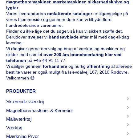
magnetboremaskiner, mærkemaskiner, sikkerhedsknive og
lygter
.
Vores leverandørers
omfattende kataloge
r
er tilgængelige på
vores hjemmeside og gennem dem kan vi tilbyde flere
hundredetusinde varenumre.
Finder du ikke lige det du søger, så kan vi sikkert skaffe det.
Derudover
svejser
vi
båndsavblade
efter mål med dag-til-dag
levering.
Vi rådgiver gerne om valg og brug af værktøj og maskiner og
sidder med samlet
over 200 års brancheerfaring klar ved
telefonen
på
+45 44 91 11 77
.
Vi sælger gennem
forhandlere
og hurtig
afhentning
af allerede
bestilte varer er også muligt fra Islevdalvej 187, 2610 Rødovre.
Velkommen 😊
PRODUKTER
Skærende værktøj
Magnetboremaskiner & Kernebor
Måleværktøj
Værktøj
Mærkning Pryor