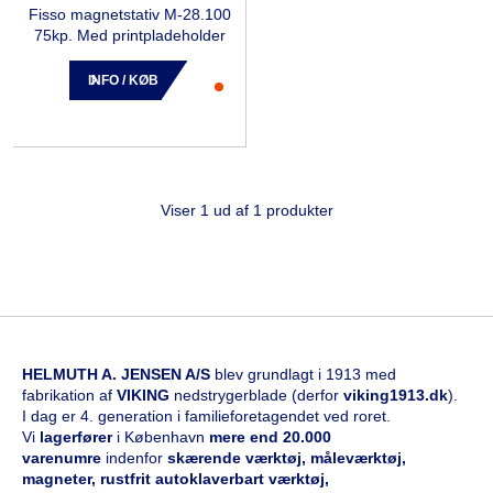
Fisso magnetstativ M-28.100
75kp. Med printpladeholder
INFO / KØB
Viser 1 ud af 1 produkter
HELMUTH A. JENSEN A/S
blev grundlagt i 1913 med
fabrikation af
VIKING
nedstrygerblade (derfor
viking1913.dk
).
I dag er 4. generation i familieforetagendet ved roret.
Vi
l
agerfører
i København
mere end 20.000
varenumre
indenfor
skærende værktøj, måleværktøj,
magneter, rustfrit autoklaverbart værktøj,