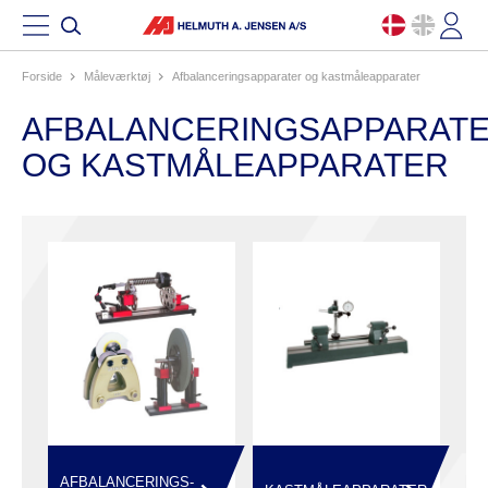
Forside
måleværktøj
afbalanceringsapparater og kastmåleapparater
AFBALANCERINGSAPPARAT
OG KASTMÅLEAPPARATER
AFBALANCERINGS-