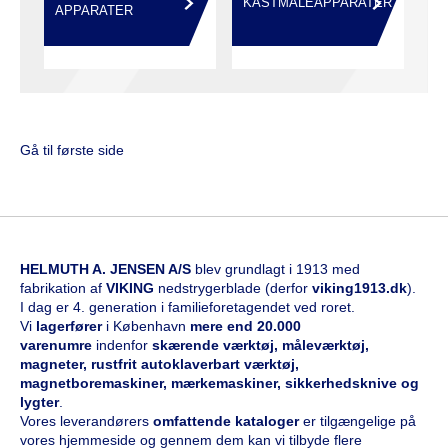
KASTMÅLEAPPARATER
APPARATER
Gå til første side
HELMUTH A. JENSEN A/S
blev grundlagt i 1913 med
fabrikation af
VIKING
nedstrygerblade (derfor
viking1913.dk
).
I dag er 4. generation i familieforetagendet ved roret.
Vi
l
agerfører
i København
mere end 20.000
varenumre
indenfor
skærende værktøj, måleværktøj,
magneter, rustfrit autoklaverbart værktøj,
magnetboremaskiner, mærkemaskiner, sikkerhedsknive og
lygter
.
Vores leverandørers
omfattende kataloge
r
er tilgængelige på
vores hjemmeside og gennem dem kan vi tilbyde flere