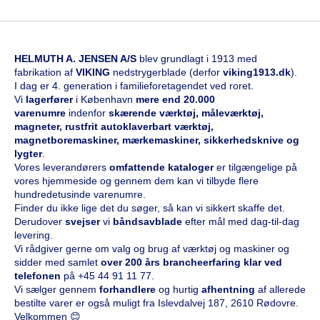
HELMUTH A. JENSEN A/S
blev grundlagt i 1913 med
fabrikation af
VIKING
nedstrygerblade (derfor
viking1913.dk
).
I dag er 4. generation i familieforetagendet ved roret.
Vi
l
agerfører
i København
mere end 20.000
varenumre
indenfor
skærende værktøj, måleværktøj,
magneter, rustfrit autoklaverbart værktøj,
magnetboremaskiner, mærkemaskiner, sikkerhedsknive og
lygter
.
Vores leverandørers
omfattende kataloge
r
er tilgængelige på
vores hjemmeside og gennem dem kan vi tilbyde flere
hundredetusinde varenumre.
Finder du ikke lige det du søger, så kan vi sikkert skaffe det.
Derudover
svejser
vi
båndsavblade
efter mål med dag-til-dag
levering.
Vi rådgiver gerne om valg og brug af værktøj og maskiner og
sidder med samlet
over 200 års brancheerfaring klar ved
telefonen
på
+45 44 91 11 77
.
Vi sælger gennem
forhandlere
og hurtig
afhentning
af allerede
bestilte varer er også muligt fra Islevdalvej 187, 2610 Rødovre.
Velkommen 😊