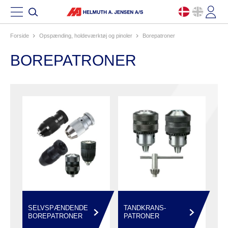
Forside
opspænding, holdeværktøj og pinoler
borepatroner
BOREPATRONER
SELVSPÆNDENDE
TANDKRANS-
BOREPATRONER
PATRONER