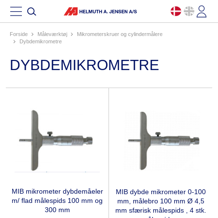
Forside
måleværktøj
mikrometerskruer og cylindermålere
dybdemikrometre
DYBDEMIKROMETRE
MIB mikrometer dybdemåeler
MIB dybde mikrometer 0-100
m/ flad målespids 100 mm og
mm, målebro 100 mm Ø 4,5
300 mm
mm sfærisk målespids , 4 stk.