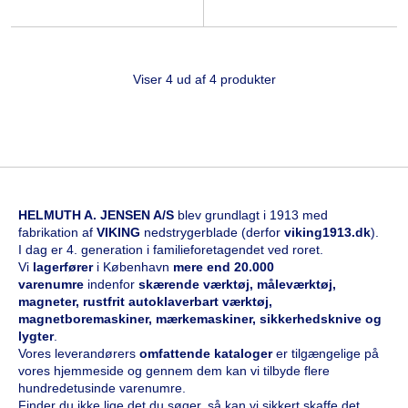
Viser 4 ud af 4 produkter
HELMUTH A. JENSEN A/S
blev grundlagt i 1913 med
fabrikation af
VIKING
nedstrygerblade (derfor
viking1913.dk
).
I dag er 4. generation i familieforetagendet ved roret.
Vi
l
agerfører
i København
mere end 20.000
varenumre
indenfor
skærende værktøj, måleværktøj,
magneter, rustfrit autoklaverbart værktøj,
magnetboremaskiner, mærkemaskiner, sikkerhedsknive og
lygter
.
Vores leverandørers
omfattende kataloge
r
er tilgængelige på
vores hjemmeside og gennem dem kan vi tilbyde flere
hundredetusinde varenumre.
Finder du ikke lige det du søger, så kan vi sikkert skaffe det.