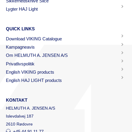
Sikkerhedsknive Slice
Lygter HAJ Light
QUICK LINKS
Download VIKING Catalogue
Kampagneavis
Om HELMUTH A. JENSEN A/S
Privatlivspolitik
English VIKING products
English HAJ LIGHT products
KONTAKT
HELMUTH A. JENSEN A/S
Islevdalvej 187
2610 Rødovre
+45 44 91 11 77