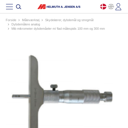
Forside
måleværktøj
skydelærer, dybdemål og stregmål
dybdemålere analog
mib mikrometer dybdemåeler m/ flad målespids 100 mm og 300 mm