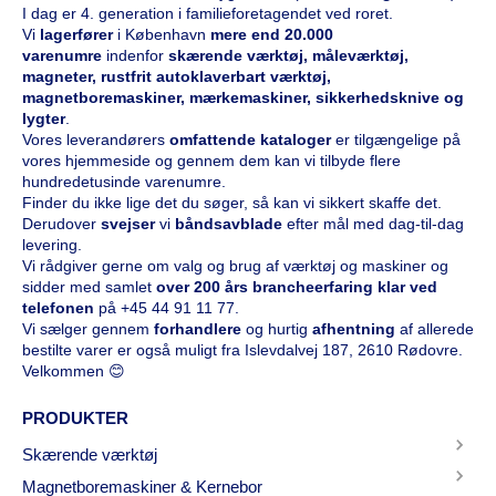
I dag er 4. generation i familieforetagendet ved roret.
Vi
l
agerfører
i København
mere end 20.000
varenumre
indenfor
skærende værktøj, måleværktøj,
magneter, rustfrit autoklaverbart værktøj,
magnetboremaskiner, mærkemaskiner, sikkerhedsknive og
lygter
.
Vores leverandørers
omfattende kataloge
r
er tilgængelige på
vores hjemmeside og gennem dem kan vi tilbyde flere
hundredetusinde varenumre.
Finder du ikke lige det du søger, så kan vi sikkert skaffe det.
Derudover
svejser
vi
båndsavblade
efter mål med dag-til-dag
levering.
Vi rådgiver gerne om valg og brug af værktøj og maskiner og
sidder med samlet
over 200 års brancheerfaring klar ved
telefonen
på
+45 44 91 11 77
.
Vi sælger gennem
forhandlere
og hurtig
afhentning
af allerede
bestilte varer er også muligt fra Islevdalvej 187, 2610 Rødovre.
Velkommen 😊
PRODUKTER
Skærende værktøj
Magnetboremaskiner & Kernebor