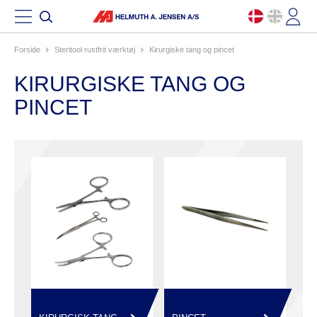
Forside
steritool rustfrit værktøj
kirurgiske tang og pincet
KIRURGISKE TANG OG
PINCET