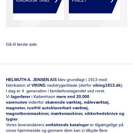
KIRURGISK TANG
PINCET
Gå til første side
HELMUTH A. JENSEN A/S
blev grundlagt i 1913 med
fabrikation af
VIKING
nedstrygerblade (derfor
viking1913.dk
).
I dag er 4. generation i familieforetagendet ved roret.
Vi
l
agerfører
i København
mere end 20.000
varenumre
indenfor
skærende værktøj, måleværktøj,
magneter, rustfrit autoklaverbart værktøj,
magnetboremaskiner, mærkemaskiner, sikkerhedsknive og
lygter
.
Vores leverandørers
omfattende kataloge
r
er tilgængelige på
vores hjemmeside og gennem dem kan vi tilbyde flere