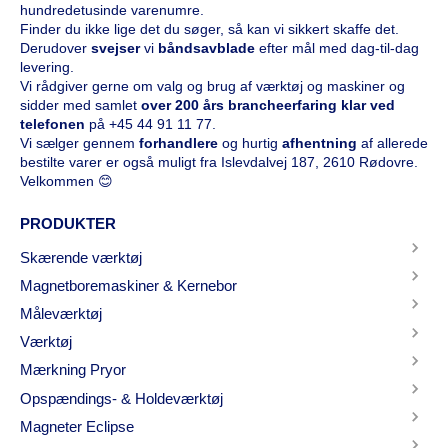
hundredetusinde varenumre.
Finder du ikke lige det du søger, så kan vi sikkert skaffe det.
Derudover
svejser
vi
båndsavblade
efter mål med dag-til-dag
levering.
Vi rådgiver gerne om valg og brug af værktøj og maskiner og
sidder med samlet
over 200 års brancheerfaring klar ved
telefonen
på
+45 44 91 11 77
.
Vi sælger gennem
forhandlere
og hurtig
afhentning
af allerede
bestilte varer er også muligt fra Islevdalvej 187, 2610 Rødovre.
Velkommen 😊
PRODUKTER
Skærende værktøj
Magnetboremaskiner & Kernebor
Måleværktøj
Værktøj
Mærkning Pryor
Opspændings- & Holdeværktøj
Magneter Eclipse