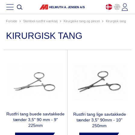
Forside
steritool rustfrit værktøj
kirurgiske tang og pincet
kirurgisk tang
KIRURGISK TANG
Rustfri tang buede savtakkede
Rustfri tang lige savtakkede
tænder 3,5" 90 mm - 9"
tænder 3,5" 90mm - 10"
225mm
250mm