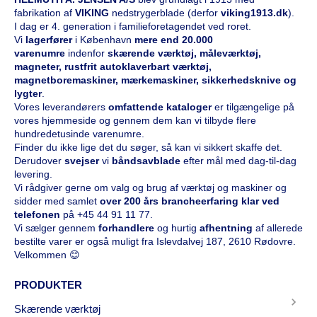
fabrikation af
VIKING
nedstrygerblade (derfor
viking1913.dk
).
I dag er 4. generation i familieforetagendet ved roret.
Vi
l
agerfører
i København
mere end 20.000
varenumre
indenfor
skærende værktøj, måleværktøj,
magneter, rustfrit autoklaverbart værktøj,
magnetboremaskiner, mærkemaskiner, sikkerhedsknive og
lygter
.
Vores leverandørers
omfattende kataloge
r
er tilgængelige på
vores hjemmeside og gennem dem kan vi tilbyde flere
hundredetusinde varenumre.
Finder du ikke lige det du søger, så kan vi sikkert skaffe det.
Derudover
svejser
vi
båndsavblade
efter mål med dag-til-dag
levering.
Vi rådgiver gerne om valg og brug af værktøj og maskiner og
sidder med samlet
over 200 års brancheerfaring klar ved
telefonen
på
+45 44 91 11 77
.
Vi sælger gennem
forhandlere
og hurtig
afhentning
af allerede
bestilte varer er også muligt fra Islevdalvej 187, 2610 Rødovre.
Velkommen 😊
PRODUKTER
Skærende værktøj