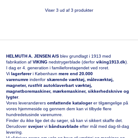
Viser 3 ud af 3 produkter
HELMUTH A. JENSEN A/S
blev grundlagt i 1913 med
fabrikation af
VIKING
nedstrygerblade (derfor
viking1913.dk
).
I dag er 4. generation i familieforetagendet ved roret.
Vi
l
agerfører
i København
mere end 20.000
varenumre
indenfor
skærende værktøj, måleværktøj,
magneter, rustfrit autoklaverbart værktøj,
magnetboremaskiner, mærkemaskiner, sikkerhedsknive og
lygter
.
Vores leverandørers
omfattende kataloge
r
er tilgængelige på
vores hjemmeside og gennem dem kan vi tilbyde flere
hundredetusinde varenumre.
Finder du ikke lige det du søger, så kan vi sikkert skaffe det.
Derudover
svejser
vi
båndsavblade
efter mål med dag-til-dag
levering.
Vi rådgiver gerne om valg og brug af værktøj og maskiner og