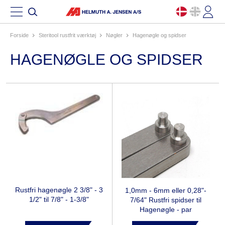
Forside
steritool rustfrit værktøj
nøgler
hagenøgle og spidser
HAGENØGLE OG SPIDSER
Rustfri hagenøgle 2 3/8" - 3
1,0mm - 6mm eller 0,28"-
1/2" til 7/8" - 1-3/8"
7/64" Rustfri spidser til
Hagenøgle - par