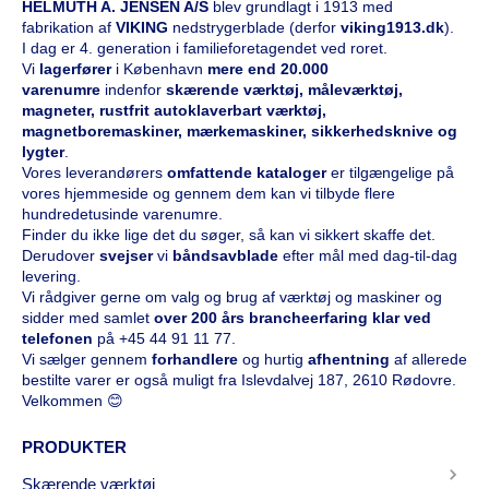
HELMUTH A. JENSEN A/S
blev grundlagt i 1913 med
fabrikation af
VIKING
nedstrygerblade (derfor
viking1913.dk
).
I dag er 4. generation i familieforetagendet ved roret.
Vi
l
agerfører
i København
mere end 20.000
varenumre
indenfor
skærende værktøj, måleværktøj,
magneter, rustfrit autoklaverbart værktøj,
magnetboremaskiner, mærkemaskiner, sikkerhedsknive og
lygter
.
Vores leverandørers
omfattende kataloge
r
er tilgængelige på
vores hjemmeside og gennem dem kan vi tilbyde flere
hundredetusinde varenumre.
Finder du ikke lige det du søger, så kan vi sikkert skaffe det.
Derudover
svejser
vi
båndsavblade
efter mål med dag-til-dag
levering.
Vi rådgiver gerne om valg og brug af værktøj og maskiner og
sidder med samlet
over 200 års brancheerfaring klar ved
telefonen
på
+45 44 91 11 77
.
Vi sælger gennem
forhandlere
og hurtig
afhentning
af allerede
bestilte varer er også muligt fra Islevdalvej 187, 2610 Rødovre.
Velkommen 😊
PRODUKTER
Skærende værktøj