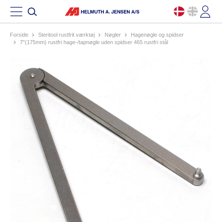
Forside
steritool rustfrit værktøj
nøgler
hagenøgle og spidser
7"(175mm) rustfri hage-/tapnøgle uden spidser 465 rustfri stål