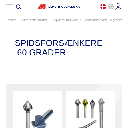
Forside
skærende værktøj
spidsforsænkere
spidsforsænkere 60 grader
SPIDSFORSÆNKERE
60 GRADER