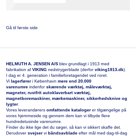
Gå til første side
HELMUTH A. JENSEN A/S
blev grundlagt i 1913 med
fabrikation af
VIKING
nedstrygerblade (derfor
viking1913.dk
).
I dag er 4. generation i familieforetagendet ved roret.
Vi
l
agerfører
i København
mere end 20.000
varenumre
indenfor
skærende værktøj, måleværktøj,
magneter, rustfrit autoklaverbart værktøj,
magnetboremaskiner, mærkemaskiner, sikkerhedsknive og
lygter
.
Vores leverandørers
omfattende kataloge
r
er tilgængelige på
vores hjemmeside og gennem dem kan vi tilbyde flere
hundredetusinde varenumre.
Finder du ikke lige det du søger, så kan vi sikkert skaffe det.
Derudover
svejser
vi
båndsavblade
efter mål med dag-til-dag