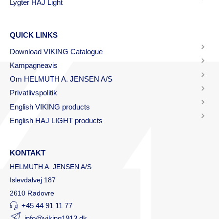
Lygter HAJ Light
QUICK LINKS
Download VIKING Catalogue
Kampagneavis
Om HELMUTH A. JENSEN A/S
Privatlivspolitik
English VIKING products
English HAJ LIGHT products
KONTAKT
HELMUTH A. JENSEN A/S
Islevdalvej 187
2610 Rødovre
+45 44 91 11 77
info@viking1913.dk