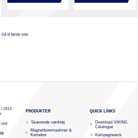
Gå til første side
 i 1913
PRODUKTER
QUICK LINKS
e
Skærende værktøj
Download VIKING
t ved
Catalogue
Magnetboremaskiner &
00
Kernebor
Kampagneavis