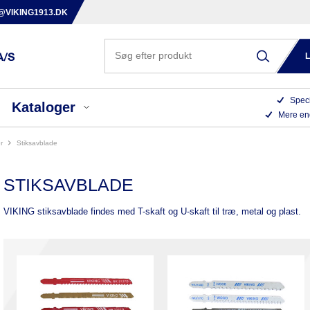
@VIKING1913.DK
Speci
Kataloger
Mere en
r
stiksavblade
STIKSAVBLADE
VIKING stiksavblade findes med T-skaft og U-skaft til træ, metal og plast.