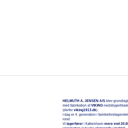
HELMUTH A. JENSEN A/S
blev grundlagt
med fabrikation af
VIKING
nedstrygerblad
(derfor
viking1913.dk
).
I dag er 4. generation i familieforetagende
roret.
Vi
l
agerfører
i København
mere end 20.0