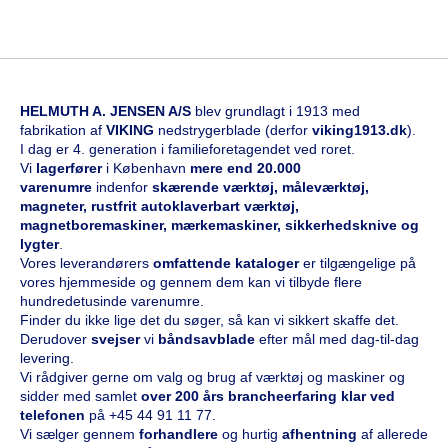
HELMUTH A. JENSEN A/S
blev grundlagt i 1913 med
fabrikation af
VIKING
nedstrygerblade (derfor
viking1913.dk
).
I dag er 4. generation i familieforetagendet ved roret.
Vi
l
agerfører
i København
mere end 20.000
varenumre
indenfor
skærende værktøj, måleværktøj,
magneter, rustfrit autoklaverbart værktøj,
magnetboremaskiner, mærkemaskiner, sikkerhedsknive og
lygter
.
Vores leverandørers
omfattende kataloge
r
er tilgængelige på
vores hjemmeside og gennem dem kan vi tilbyde flere
hundredetusinde varenumre.
Finder du ikke lige det du søger, så kan vi sikkert skaffe det.
Derudover
svejser
vi
båndsavblade
efter mål med dag-til-dag
levering.
Vi rådgiver gerne om valg og brug af værktøj og maskiner og
sidder med samlet
over 200 års brancheerfaring klar ved
telefonen
på
+45 44 91 11 77
.
Vi sælger gennem
forhandlere
og hurtig
afhentning
af allerede