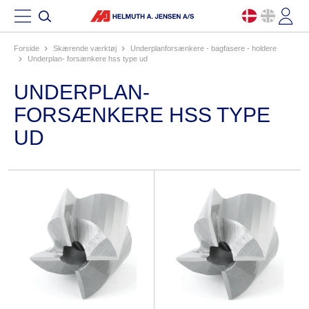
Forside
skærende værktøj
underplanforsænkere - bagfasere - holdere
underplan- forsænkere hss type ud
UNDERPLAN-
FORSÆNKERE HSS TYPE
UD