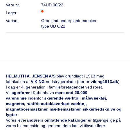
Vare nr.
74UD 06/22
Lager
Variant
Granlund underplanforsænker
type UD 6/22
HELMUTH A. JENSEN A/S
blev grundlagt i 1913 med
fabrikation af
VIKING
nedstrygerblade (derfor
viking1913.dk
).
I dag er 4. generation i familieforetagendet ved roret.
Vi
l
agerfører
i København
mere end 20.000
varenumre
indenfor
skærende værktøj, måleværktøj,
magneter, rustfrit autoklaverbart værktøj,
magnetboremaskiner, mærkemaskiner, sikkerhedsknive og
lygter
.
Vores leverandørers
omfattende kataloge
r
er tilgængelige på
vores hjemmeside og gennem dem kan vi tilbyde flere