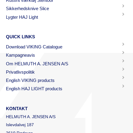
Rustfrit værktøj Steritool
Sikkerhedsknive Slice
Lygter HAJ Light
QUICK LINKS
Download VIKING Catalogue
Kampagneavis
Om HELMUTH A. JENSEN A/S
Privatlivspolitik
English VIKING products
English HAJ LIGHT products
KONTAKT
HELMUTH A. JENSEN A/S
Islevdalvej 187
2610 Rødovre