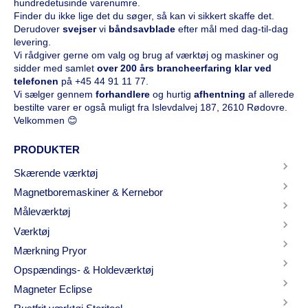
hundredetusinde varenumre.
Finder du ikke lige det du søger, så kan vi sikkert skaffe det.
Derudover
svejser
vi
båndsavblade
efter mål med dag-til-dag
levering.
Vi rådgiver gerne om valg og brug af værktøj og maskiner og
sidder med samlet
over 200 års brancheerfaring klar ved
telefonen
på
+45 44 91 11 77
.
Vi sælger gennem
forhandlere
og hurtig
afhentning
af allerede
bestilte varer er også muligt fra Islevdalvej 187, 2610 Rødovre.
Velkommen 😊
PRODUKTER
Skærende værktøj
Magnetboremaskiner & Kernebor
Måleværktøj
Værktøj
Mærkning Pryor
Opspændings- & Holdeværktøj
Magneter Eclipse