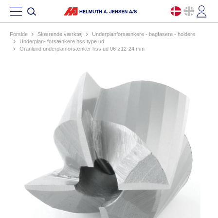
Forside
skærende værktøj
underplanforsænkere - bagfasere - holdere
underplan- forsænkere hss type ud
granlund underplanforsænker hss ud 06 ø12-24 mm