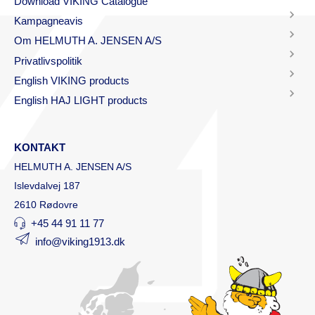
Download VIKING Catalogue
Kampagneavis
Om HELMUTH A. JENSEN A/S
Privatlivspolitik
English VIKING products
English HAJ LIGHT products
KONTAKT
HELMUTH A. JENSEN A/S
Islevdalvej 187
2610 Rødovre
+45 44 91 11 77
info@viking1913.dk