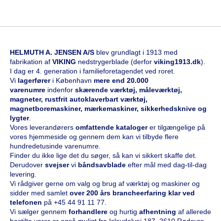
HELMUTH A. JENSEN A/S
blev grundlagt i 1913 med
fabrikation af
VIKING
nedstrygerblade (derfor
viking1913.dk
).
I dag er 4. generation i familieforetagendet ved roret.
Vi
l
agerfører
i København
mere end 20.000
varenumre
indenfor
skærende værktøj, måleværktøj,
magneter, rustfrit autoklaverbart værktøj,
magnetboremaskiner, mærkemaskiner, sikkerhedsknive og
lygter
.
Vores leverandørers
omfattende kataloge
r
er tilgængelige på
vores hjemmeside og gennem dem kan vi tilbyde flere
hundredetusinde varenumre.
Finder du ikke lige det du søger, så kan vi sikkert skaffe det.
Derudover
svejser
vi
båndsavblade
efter mål med dag-til-dag
levering.
Vi rådgiver gerne om valg og brug af værktøj og maskiner og
sidder med samlet
over 200 års brancheerfaring klar ved
telefonen
på
+45 44 91 11 77
.
Vi sælger gennem
forhandlere
og hurtig
afhentning
af allerede
bestilte varer er også muligt fra Islevdalvej 187, 2610 Rødovre.