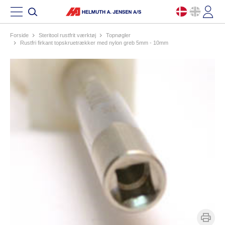
Forside
steritool rustfrit værktøj
topnøgler
rustfri firkant topskruetrækker med nylon greb 5mm - 10mm