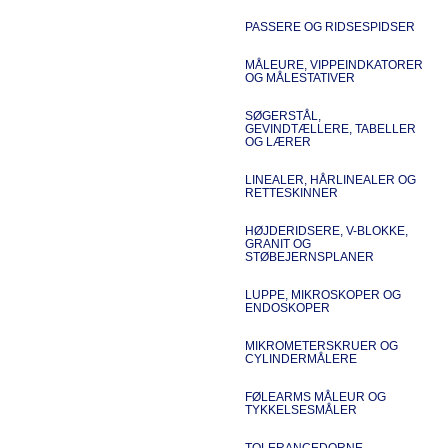
PASSERE OG RIDSESPIDSER
MÅLEURE, VIPPEINDKATORER
OG MÅLESTATIVER
SØGERSTÅL,
GEVINDTÆLLERE, TABELLER
OG LÆRER
LINEALER, HÅRLINEALER OG
RETTESKINNER
HØJDERIDSERE, V-BLOKKE,
GRANIT OG
STØBEJERNSPLANER
LUPPE, MIKROSKOPER OG
ENDOSKOPER
MIKROMETERSKRUER OG
CYLINDERMÅLERE
FØLEARMS MÅLEUR OG
TYKKELSESMÅLER
TOLERANCEDORNE,