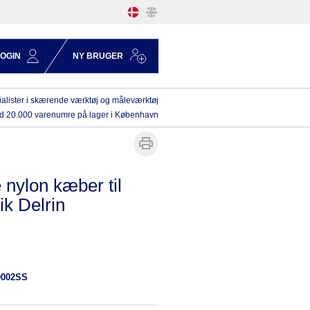
LOGIN
NY BRUGER
alister i skærende værktøj og måleværktøj
d 20.000 varenumre på lager i København
 nylon kæber til
ik Delrin
0002SS