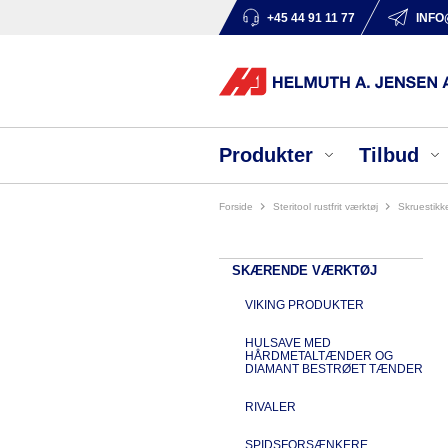
+45 44 91 11 77
INFO
Produkter
Tilbud
Forside
steritool rustfrit værktøj
skruestik
SKÆRENDE VÆRKTØJ
VIKING PRODUKTER
HULSAVE MED
HÅRDMETALTÆNDER OG
DIAMANT BESTRØET TÆNDER
RIVALER
SPIDSFORSÆNKERE