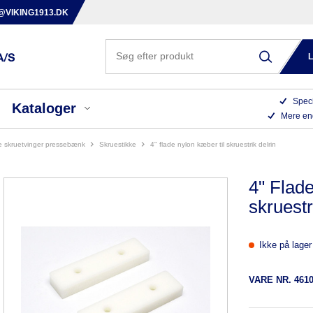
@VIKING1913.DK
Speci
Kataloger
Mere en
ke skruetvinger pressebænk
skruestikke
4" flade nylon kæber til skruestrik delrin
4" Flade
skruestr
Ikke på lager
VARE NR.
461