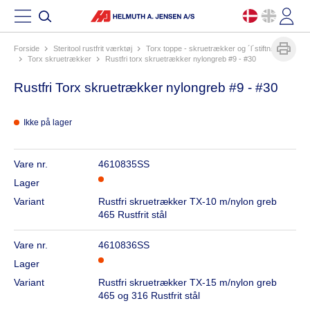
Forside
steritool rustfrit værktøj
torx toppe - skruetrækker og ´l´stiftnøgler
torx skruetrækker
rustfri torx skruetrækker nylongreb #9 - #30
Rustfri Torx skruetrækker nylongreb #9 - #30
Ikke på lager
Vare nr.
4610835SS
Lager
Variant
Rustfri skruetrækker TX-10 m/nylon greb
465 Rustfrit stål
Vare nr.
4610836SS
Lager
Variant
Rustfri skruetrækker TX-15 m/nylon greb
465 og 316 Rustfrit stål