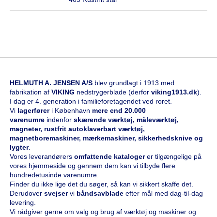
HELMUTH A. JENSEN A/S
blev grundlagt i 1913 med
fabrikation af
VIKING
nedstrygerblade (derfor
viking1913.dk
).
I dag er 4. generation i familieforetagendet ved roret.
Vi
l
agerfører
i København
mere end 20.000
varenumre
indenfor
skærende værktøj, måleværktøj,
magneter, rustfrit autoklaverbart værktøj,
magnetboremaskiner, mærkemaskiner, sikkerhedsknive og
lygter
.
Vores leverandørers
omfattende kataloge
r
er tilgængelige på
vores hjemmeside og gennem dem kan vi tilbyde flere
hundredetusinde varenumre.
Finder du ikke lige det du søger, så kan vi sikkert skaffe det.
Derudover
svejser
vi
båndsavblade
efter mål med dag-til-dag
levering.
Vi rådgiver gerne om valg og brug af værktøj og maskiner og