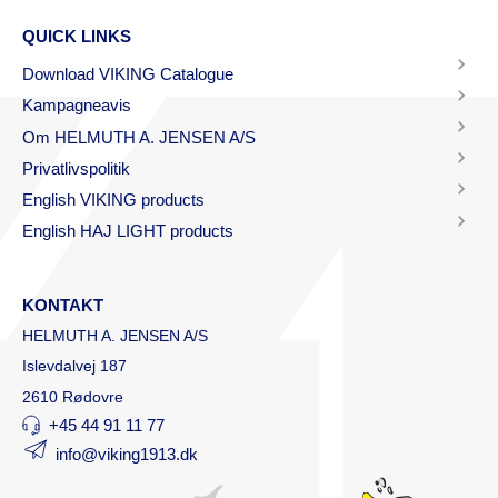
QUICK LINKS
Download VIKING Catalogue
Kampagneavis
Om HELMUTH A. JENSEN A/S
Privatlivspolitik
English VIKING products
English HAJ LIGHT products
KONTAKT
HELMUTH A. JENSEN A/S
Islevdalvej 187
2610 Rødovre
+45 44 91 11 77
info@viking1913.dk