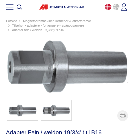
Forside
magnetboremaskiner, kernebor & afkortersave
tilbehør - adaptere - forlængere - spånopsamlere
adapter fein / weldon 19(3/4'') til b16
Adapter Fein / weldon 19(3/4'') til B16