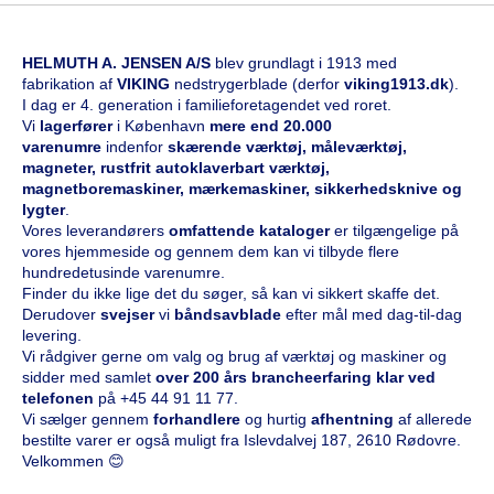
HELMUTH A. JENSEN A/S
blev grundlagt i 1913 med
fabrikation af
VIKING
nedstrygerblade (derfor
viking1913.dk
).
I dag er 4. generation i familieforetagendet ved roret.
Vi
l
agerfører
i København
mere end 20.000
varenumre
indenfor
skærende værktøj, måleværktøj,
magneter, rustfrit autoklaverbart værktøj,
magnetboremaskiner, mærkemaskiner, sikkerhedsknive og
lygter
.
Vores leverandørers
omfattende kataloge
r
er tilgængelige på
vores hjemmeside og gennem dem kan vi tilbyde flere
hundredetusinde varenumre.
Finder du ikke lige det du søger, så kan vi sikkert skaffe det.
Derudover
svejser
vi
båndsavblade
efter mål med dag-til-dag
levering.
Vi rådgiver gerne om valg og brug af værktøj og maskiner og
sidder med samlet
over 200 års brancheerfaring klar ved
telefonen
på
+45 44 91 11 77
.
Vi sælger gennem
forhandlere
og hurtig
afhentning
af allerede
bestilte varer er også muligt fra Islevdalvej 187, 2610 Rødovre.
Velkommen 😊