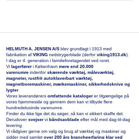
HELMUTH A. JENSEN A/S
blev grundlagt i 1913 med
fabrikation af
VIKING
nedstrygerblade (derfor
viking1913.dk
).
I dag er 4. generation i familieforetagendet ved roret.
Vi
l
agerfører
i København
mere end 20.000
varenumre
indenfor
skærende værktøj, måleværktøj,
magneter, rustfrit autoklaverbart værktøj,
magnetboremaskiner, mærkemaskiner, sikkerhedsknive og
lygter
.
Vores leverandørers
omfattende kataloge
r
er tilgængelige på
vores hjemmeside og gennem dem kan vi tilbyde flere
hundredetusinde varenumre.
Finder du ikke lige det du søger, så kan vi sikkert skaffe det.
Derudover
svejser
vi
båndsavblade
efter mål med dag-til-dag
levering.
Vi rådgiver gerne om valg og brug af værktøj og maskiner og
sidder med samlet
over 200 års brancheerfaring klar ved