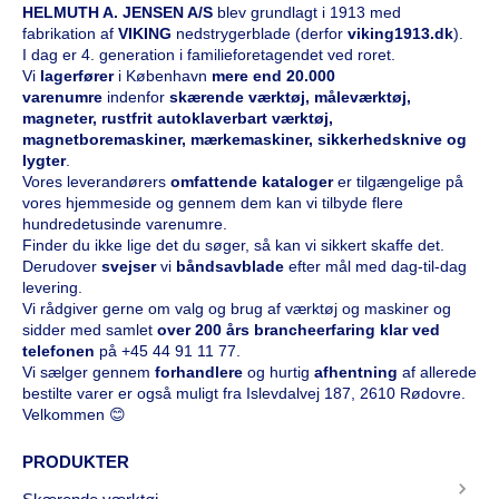
HELMUTH A. JENSEN A/S
blev grundlagt i 1913 med
fabrikation af
VIKING
nedstrygerblade (derfor
viking1913.dk
).
I dag er 4. generation i familieforetagendet ved roret.
Vi
l
agerfører
i København
mere end 20.000
varenumre
indenfor
skærende værktøj, måleværktøj,
magneter, rustfrit autoklaverbart værktøj,
magnetboremaskiner, mærkemaskiner, sikkerhedsknive og
lygter
.
Vores leverandørers
omfattende kataloge
r
er tilgængelige på
vores hjemmeside og gennem dem kan vi tilbyde flere
hundredetusinde varenumre.
Finder du ikke lige det du søger, så kan vi sikkert skaffe det.
Derudover
svejser
vi
båndsavblade
efter mål med dag-til-dag
levering.
Vi rådgiver gerne om valg og brug af værktøj og maskiner og
sidder med samlet
over 200 års brancheerfaring klar ved
telefonen
på
+45 44 91 11 77
.
Vi sælger gennem
forhandlere
og hurtig
afhentning
af allerede
bestilte varer er også muligt fra Islevdalvej 187, 2610 Rødovre.
Velkommen 😊
PRODUKTER