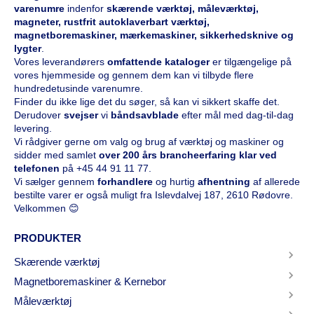
varenumre
indenfor
skærende værktøj, måleværktøj,
magneter, rustfrit autoklaverbart værktøj,
magnetboremaskiner, mærkemaskiner, sikkerhedsknive og
lygter
.
Vores leverandørers
omfattende kataloge
r
er tilgængelige på
vores hjemmeside og gennem dem kan vi tilbyde flere
hundredetusinde varenumre.
Finder du ikke lige det du søger, så kan vi sikkert skaffe det.
Derudover
svejser
vi
båndsavblade
efter mål med dag-til-dag
levering.
Vi rådgiver gerne om valg og brug af værktøj og maskiner og
sidder med samlet
over 200 års brancheerfaring klar ved
telefonen
på
+45 44 91 11 77
.
Vi sælger gennem
forhandlere
og hurtig
afhentning
af allerede
bestilte varer er også muligt fra Islevdalvej 187, 2610 Rødovre.
Velkommen 😊
PRODUKTER
Skærende værktøj
Magnetboremaskiner & Kernebor
Måleværktøj