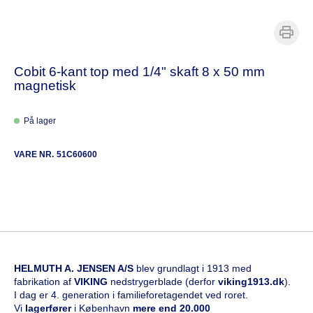
Cobit 6-kant top med 1/4" skaft 8 x 50 mm
magnetisk
På lager
VARE NR.
51C60600
HELMUTH A. JENSEN A/S
blev grundlagt i 1913 med
fabrikation af
VIKING
nedstrygerblade (derfor
viking1913.dk
).
I dag er 4. generation i familieforetagendet ved roret.
Vi
l
agerfører
i København
mere end 20.000