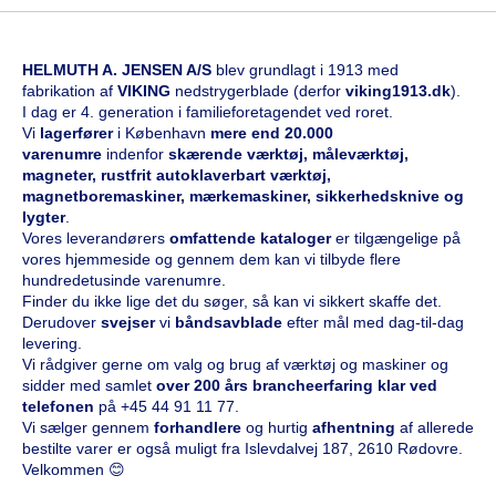
HELMUTH A. JENSEN A/S
blev grundlagt i 1913 med
fabrikation af
VIKING
nedstrygerblade (derfor
viking1913.dk
).
I dag er 4. generation i familieforetagendet ved roret.
Vi
l
agerfører
i København
mere end 20.000
varenumre
indenfor
skærende værktøj, måleværktøj,
magneter, rustfrit autoklaverbart værktøj,
magnetboremaskiner, mærkemaskiner, sikkerhedsknive og
lygter
.
Vores leverandørers
omfattende kataloge
r
er tilgængelige på
vores hjemmeside og gennem dem kan vi tilbyde flere
hundredetusinde varenumre.
Finder du ikke lige det du søger, så kan vi sikkert skaffe det.
Derudover
svejser
vi
båndsavblade
efter mål med dag-til-dag
levering.
Vi rådgiver gerne om valg og brug af værktøj og maskiner og
sidder med samlet
over 200 års brancheerfaring klar ved
telefonen
på
+45 44 91 11 77
.
Vi sælger gennem
forhandlere
og hurtig
afhentning
af allerede
bestilte varer er også muligt fra Islevdalvej 187, 2610 Rødovre.
Velkommen 😊