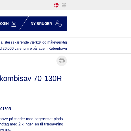
LOGIN
NY BRUGER
alister i skærende værktøj og måleværktøj
d 20.000 varenumre på lager i København
 kombisav 70-130R
70130R
 save på steder med begrænset plads.
ndtag med 2 klinger, en til træsavning
avning.