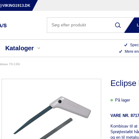
@VIKING1913.DK
Speci
Kataloger
Mere en
ombisav 70-130r
Eclipse
På lager
VARE NR.
871
Kombisav til at
Sprøjtestøbt hå
og en til metals