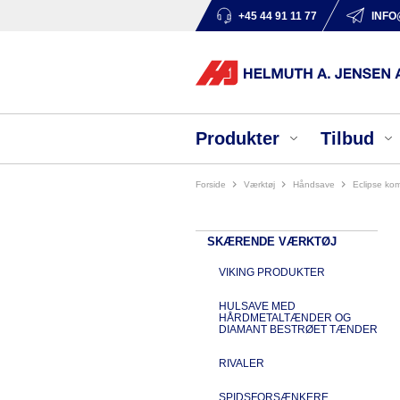
+45 44 91 11 77
INFO
Produkter
Tilbud
Forside
værktøj
håndsave
eclipse k
SKÆRENDE VÆRKTØJ
VIKING PRODUKTER
HULSAVE MED
HÅRDMETALTÆNDER OG
DIAMANT BESTRØET TÆNDER
RIVALER
SPIDSFORSÆNKERE