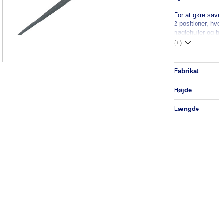
For at gøre sav
2 positioner, hv
nøglehuller og 
(+)
fabrikat
højde
længde