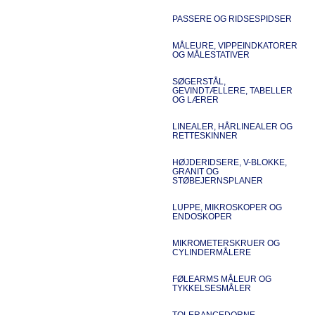
PASSERE OG RIDSESPIDSER
MÅLEURE, VIPPEINDKATORER
OG MÅLESTATIVER
SØGERSTÅL,
GEVINDTÆLLERE, TABELLER
OG LÆRER
LINEALER, HÅRLINEALER OG
RETTESKINNER
HØJDERIDSERE, V-BLOKKE,
GRANIT OG
STØBEJERNSPLANER
LUPPE, MIKROSKOPER OG
ENDOSKOPER
MIKROMETERSKRUER OG
CYLINDERMÅLERE
FØLEARMS MÅLEUR OG
TYKKELSESMÅLER
TOLERANCEDORNE,