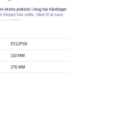
en ekstra praktisk i brug har håndtaget
or klingen kan sidde. Ideel til at save
brevsprækker.
ECLIPSE
110 MM
276 MM