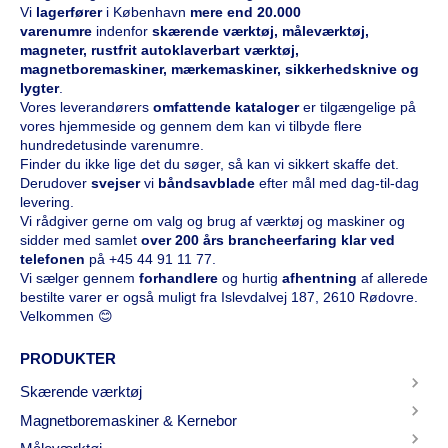
Vi
l
agerfører
i København
mere end 20.000
varenumre
indenfor
skærende værktøj, måleværktøj,
magneter, rustfrit autoklaverbart værktøj,
magnetboremaskiner, mærkemaskiner, sikkerhedsknive og
lygter
.
Vores leverandørers
omfattende kataloge
r
er tilgængelige på
vores hjemmeside og gennem dem kan vi tilbyde flere
hundredetusinde varenumre.
Finder du ikke lige det du søger, så kan vi sikkert skaffe det.
Derudover
svejser
vi
båndsavblade
efter mål med dag-til-dag
levering.
Vi rådgiver gerne om valg og brug af værktøj og maskiner og
sidder med samlet
over 200 års brancheerfaring klar ved
telefonen
på
+45 44 91 11 77
.
Vi sælger gennem
forhandlere
og hurtig
afhentning
af allerede
bestilte varer er også muligt fra Islevdalvej 187, 2610 Rødovre.
Velkommen 😊
PRODUKTER
Skærende værktøj
Magnetboremaskiner & Kernebor