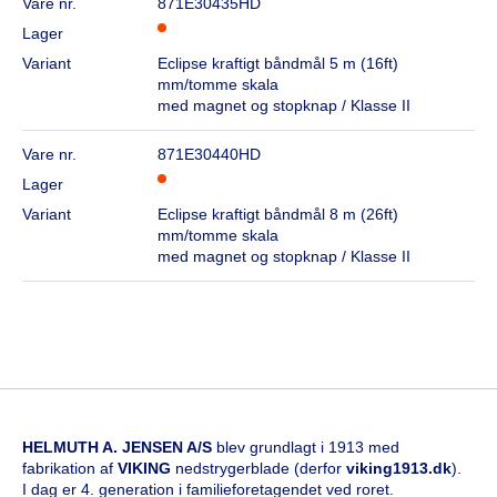
Vare nr.
871E30435HD
Lager
Variant
Eclipse kraftigt båndmål 5 m (16ft)
mm/tomme skala
med magnet og stopknap / Klasse II
Vare nr.
871E30440HD
Lager
Variant
Eclipse kraftigt båndmål 8 m (26ft)
mm/tomme skala
med magnet og stopknap / Klasse II
HELMUTH A. JENSEN A/S
blev grundlagt i 1913 med
fabrikation af
VIKING
nedstrygerblade (derfor
viking1913.dk
).
I dag er 4. generation i familieforetagendet ved roret.