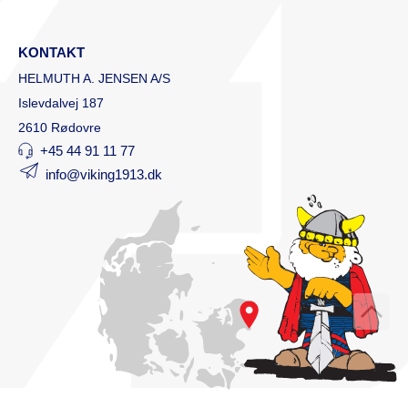
KONTAKT
HELMUTH A. JENSEN A/S
Islevdalvej 187
2610 Rødovre
+45 44 91 11 77
info@viking1913.dk