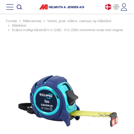
Forside
måleværktøj
vinkler, grad- målere, vaterpas og målebånd
målebånd
eclipse kraftigt båndmål 5 m (16ft) - 8 m (26ft) mm/tomme skala med magnet