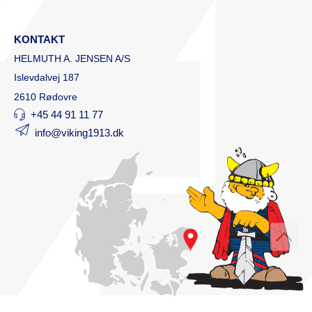
KONTAKT
HELMUTH A. JENSEN A/S
Islevdalvej 187
2610 Rødovre
+45 44 91 11 77
info@viking1913.dk