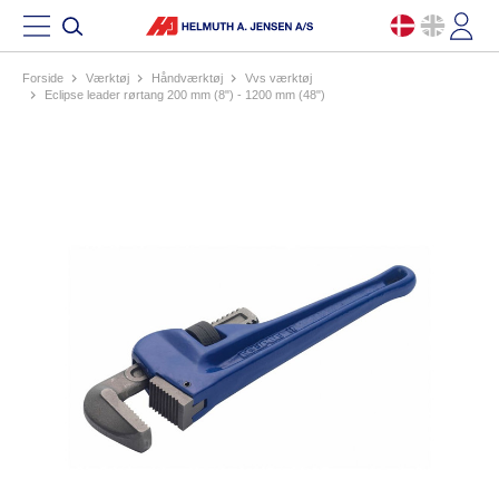
Forside
værktøj
håndværktøj
vvs værktøj
eclipse leader rørtang 200 mm (8") - 1200 mm (48")