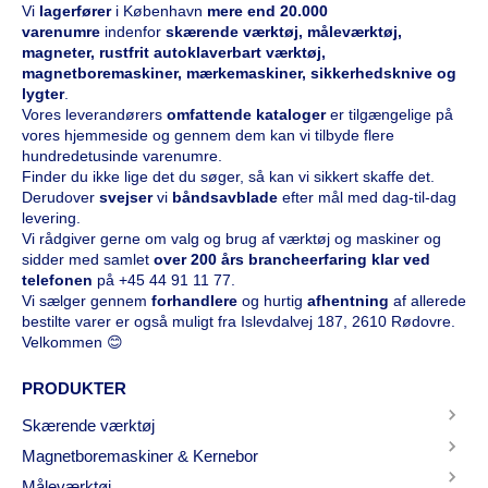
Vi
l
agerfører
i København
mere end 20.000
varenumre
indenfor
skærende værktøj, måleværktøj,
magneter, rustfrit autoklaverbart værktøj,
magnetboremaskiner, mærkemaskiner, sikkerhedsknive og
lygter
.
Vores leverandørers
omfattende kataloge
r
er tilgængelige på
vores hjemmeside og gennem dem kan vi tilbyde flere
hundredetusinde varenumre.
Finder du ikke lige det du søger, så kan vi sikkert skaffe det.
Derudover
svejser
vi
båndsavblade
efter mål med dag-til-dag
levering.
Vi rådgiver gerne om valg og brug af værktøj og maskiner og
sidder med samlet
over 200 års brancheerfaring klar ved
telefonen
på
+45 44 91 11 77
.
Vi sælger gennem
forhandlere
og hurtig
afhentning
af allerede
bestilte varer er også muligt fra Islevdalvej 187, 2610 Rødovre.
Velkommen 😊
PRODUKTER
Skærende værktøj
Magnetboremaskiner & Kernebor
Måleværktøj