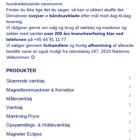
hundredetusinde varenumre.
Finder du ikke lige det du søger, så kan vi sikkert skaffe det.
Derudover
svejser
vi
båndsavblade
efter mål med dag-til-dag
levering.
Vi rådgiver gerne om valg og brug af værktøj og maskiner og
sidder med samlet
over 200 års brancheerfaring klar ved
telefonen
på
+45 44 91 11 77
.
Vi sælger gennem
forhandlere
og hurtig
afhentning
af allerede
bestilte varer er også muligt fra Islevdalvej 187, 2610 Rødovre.
Velkommen 😊
PRODUKTER
Skærende værktøj
Magnetboremaskiner & Kernebor
Måleværktøj
Værktøj
Mærkning Pryor
Opspændings- & Holdeværktøj
Magneter Eclipse