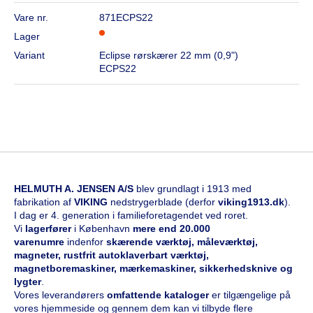
Vare nr.
871ECPS22
Lager
Variant
Eclipse rørskærer 22 mm (0,9")
ECPS22
HELMUTH A. JENSEN A/S
blev grundlagt i 1913 med
fabrikation af
VIKING
nedstrygerblade (derfor
viking1913.dk
).
I dag er 4. generation i familieforetagendet ved roret.
Vi
l
agerfører
i København
mere end 20.000
varenumre
indenfor
skærende værktøj, måleværktøj,
magneter, rustfrit autoklaverbart værktøj,
magnetboremaskiner, mærkemaskiner, sikkerhedsknive og
lygter
.
Vores leverandørers
omfattende kataloge
r
er tilgængelige på
vores hjemmeside og gennem dem kan vi tilbyde flere