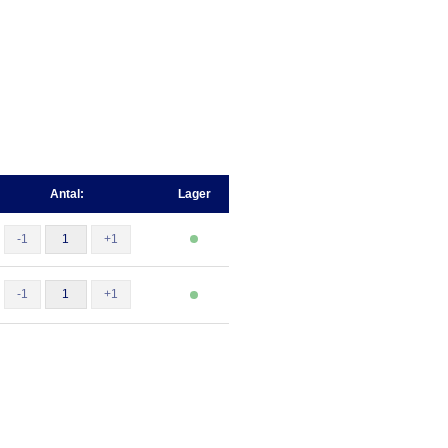
Antal:
Lager
-1
+1
-1
+1