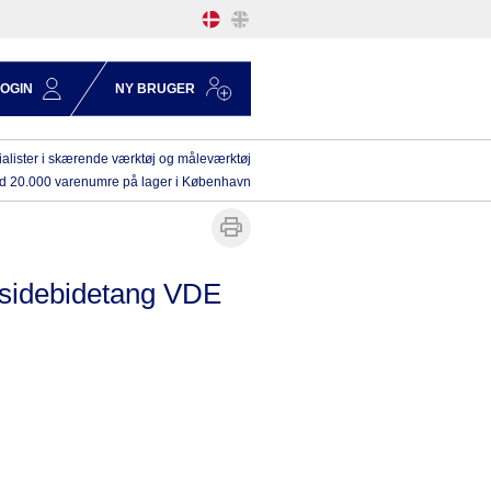
LOGIN
NY BRUGER
alister i skærende værktøj og måleværktøj
d 20.000 varenumre på lager i København
 sidebidetang VDE
m