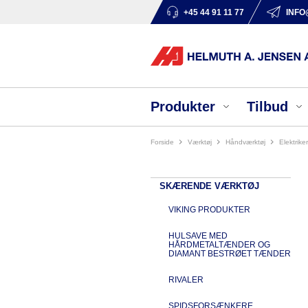
+45 44 91 11 77
INFO
Produkter
Tilbud
Forside
værktøj
håndværktøj
elektrik
SKÆRENDE VÆRKTØJ
VIKING PRODUKTER
HULSAVE MED
HÅRDMETALTÆNDER OG
DIAMANT BESTRØET TÆNDER
RIVALER
SPIDSFORSÆNKERE