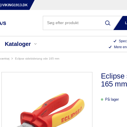
@VIKING1913.DK
Speci
Kataloger
Mere en
erværktøj
eclipse sidebidetang vde 165 mm
Eclipse
165 m
På lager