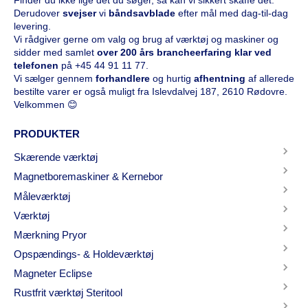
Finder du ikke lige det du søger, så kan vi sikkert skaffe det.
Derudover
svejser
vi
båndsavblade
efter mål med dag-til-dag
levering.
Vi rådgiver gerne om valg og brug af værktøj og maskiner og
sidder med samlet
over 200 års brancheerfaring klar ved
telefonen
på
+45 44 91 11 77
.
Vi sælger gennem
forhandlere
og hurtig
afhentning
af allerede
bestilte varer er også muligt fra Islevdalvej 187, 2610 Rødovre.
Velkommen 😊
PRODUKTER
Skærende værktøj
Magnetboremaskiner & Kernebor
Måleværktøj
Værktøj
Mærkning Pryor
Opspændings- & Holdeværktøj
Magneter Eclipse
Rustfrit værktøj Steritool