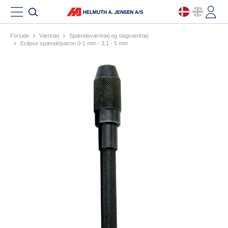
Forside
værktøj
spændeværktøj og slagværktøj
eclipse spændepatron 0-1 mm - 3,1 - 5 mm