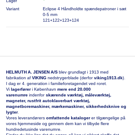
Lager
Variant
Eclipse 4 Håndholdte spændepatroner i sæt
0-5 mm
121+122+123+124
HELMUTH A. JENSEN A/S
blev grundlagt i 1913 med
fabrikation af
VIKING
nedstrygerblade (derfor
viking1913.dk
).
I dag er 4. generation i familieforetagendet ved roret.
Vi
l
agerfører
i København
mere end 20.000
varenumre
indenfor
skærende værktøj, måleværktøj,
magneter, rustfrit autoklaverbart værktøj,
magnetboremaskiner, mærkemaskiner, sikkerhedsknive og
lygter
.
Vores leverandørers
omfattende kataloge
r
er tilgængelige på
vores hjemmeside og gennem dem kan vi tilbyde flere
hundredetusinde varenumre.