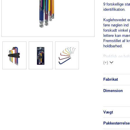
9 forskellige st
identifikation.
Kuglehovedet er
føre nøglen ind
forskudt vinkel 
lettere kan mær
Fremstillet af 
holdbarhed.
Praktisk og hol
(+)
fabrikat
dimension
vægt
pakkestørrelse