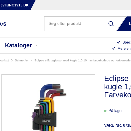
@VIKING1913.DK
Speci
Kataloger
Mere en
værktøj
stiftnøgler
eclipse stiftnøglesæt med kugle 1,5-10 mm farvekodede og forkromede
Eclipse
kugle 1
Farveko
På lager
VARE NR.
871