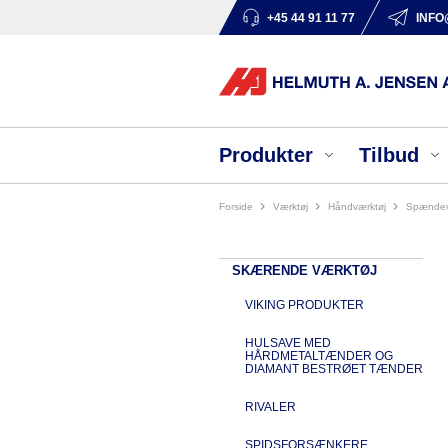
+45 44 91 11 77
INFO
Produkter
Tilbud
Forside
værktøj
håndværktøj
spænde
SKÆRENDE VÆRKTØJ
VIKING PRODUKTER
HULSAVE MED
HÅRDMETALTÆNDER OG
DIAMANT BESTRØET TÆNDER
RIVALER
SPIDSFORSÆNKERE