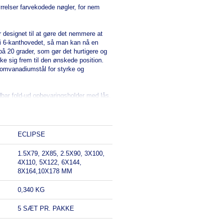
ørrelser farvekodede nøgler, for nem
 designet til at gøre det nemmere at
 i 6-kanthovedet, så man kan nå en
på 20 grader, som gør det hurtigere og
ke sig frem til den ønskede position.
kromvanadiumstål for styrke og
dbar fold-ud opbevaringsholder med lås.
ECLIPSE
1.5X79, 2X85, 2.5X90, 3X100,
4X110, 5X122, 6X144,
8X164,10X178 MM
0,340 KG
5 SÆT PR. PAKKE