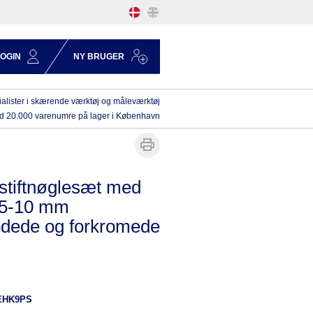
LOGIN
NY BRUGER
alister i skærende værktøj og måleværktøj
d 20.000 varenumre på lager i København
 stiftnøglesæt med
,5-10 mm
dede og forkromede
EHK9PS