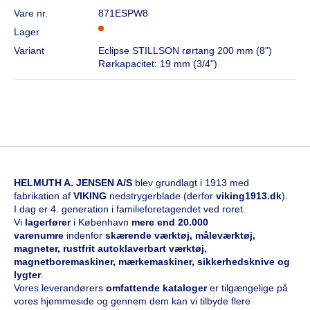
Vare nr.
871ESPW8
Lager
Variant
Eclipse STILLSON rørtang 200 mm (8")
Rørkapacitet: 19 mm (3/4")
HELMUTH A. JENSEN A/S
blev grundlagt i 1913 med
fabrikation af
VIKING
nedstrygerblade (derfor
viking1913.dk
).
I dag er 4. generation i familieforetagendet ved roret.
Vi
l
agerfører
i København
mere end 20.000
varenumre
indenfor
skærende værktøj, måleværktøj,
magneter, rustfrit autoklaverbart værktøj,
magnetboremaskiner, mærkemaskiner, sikkerhedsknive og
lygter
.
Vores leverandørers
omfattende kataloge
r
er tilgængelige på
vores hjemmeside og gennem dem kan vi tilbyde flere