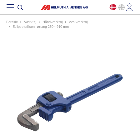
Forside
værktøj
håndværktøj
vvs værktøj
eclipse stillson rørtang 250 - 910 mm