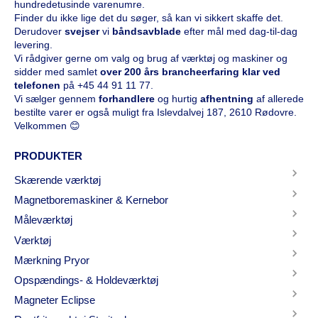
hundredetusinde varenumre.
Finder du ikke lige det du søger, så kan vi sikkert skaffe det.
Derudover
svejser
vi
båndsavblade
efter mål med dag-til-dag
levering.
Vi rådgiver gerne om valg og brug af værktøj og maskiner og
sidder med samlet
over 200 års brancheerfaring klar ved
telefonen
på
+45 44 91 11 77
.
Vi sælger gennem
forhandlere
og hurtig
afhentning
af allerede
bestilte varer er også muligt fra Islevdalvej 187, 2610 Rødovre.
Velkommen 😊
PRODUKTER
Skærende værktøj
Magnetboremaskiner & Kernebor
Måleværktøj
Værktøj
Mærkning Pryor
Opspændings- & Holdeværktøj
Magneter Eclipse