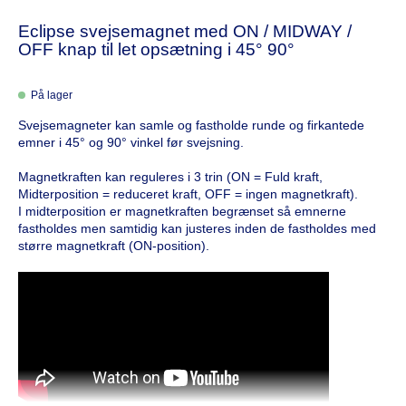
Eclipse svejsemagnet med ON / MIDWAY /
OFF knap til let opsætning i 45° 90°
På lager
Svejsemagneter kan samle og fastholde runde og firkantede
emner i 45° og 90° vinkel før svejsning.
Magnetkraften kan reguleres i 3 trin (ON = Fuld kraft,
Midterposition = reduceret kraft, OFF = ingen magnetkraft).
I midterposition er magnetkraften begrænset så emnerne
fastholdes men samtidig kan justeres inden de fastholdes med
større magnetkraft (ON-position).