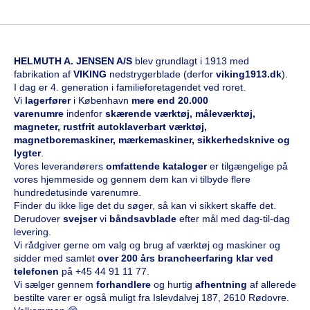
HELMUTH A. JENSEN A/S
blev grundlagt i 1913 med
fabrikation af
VIKING
nedstrygerblade (derfor
viking1913.dk
).
I dag er 4. generation i familieforetagendet ved roret.
Vi
l
agerfører
i København
mere end 20.000
varenumre
indenfor
skærende værktøj, måleværktøj,
magneter, rustfrit autoklaverbart værktøj,
magnetboremaskiner, mærkemaskiner, sikkerhedsknive og
lygter
.
Vores leverandørers
omfattende kataloge
r
er tilgængelige på
vores hjemmeside og gennem dem kan vi tilbyde flere
hundredetusinde varenumre.
Finder du ikke lige det du søger, så kan vi sikkert skaffe det.
Derudover
svejser
vi
båndsavblade
efter mål med dag-til-dag
levering.
Vi rådgiver gerne om valg og brug af værktøj og maskiner og
sidder med samlet
over 200 års brancheerfaring klar ved
telefonen
på
+45 44 91 11 77
.
Vi sælger gennem
forhandlere
og hurtig
afhentning
af allerede
bestilte varer er også muligt fra Islevdalvej 187, 2610 Rødovre.