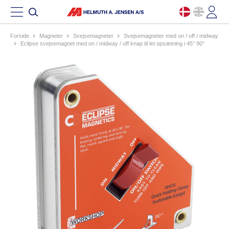
Forside
magneter
svejsemagneter
svejsemagneter med on / off / midway
eclipse svejsemagnet med on / midway / off knap til let opsætning i 45° 90°