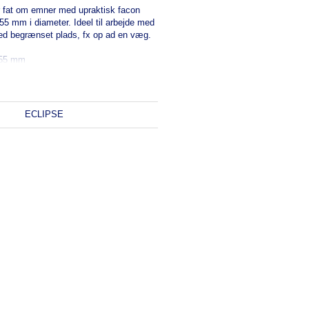
r fat om emner med upraktisk facon
55 mm i diameter. Ideel til arbejde med
ed begrænset plads, fx op ad en væg.
55 mm
ECLIPSE