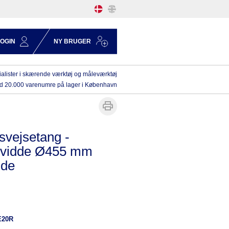
LOGIN
NY BRUGER
alister i skærende værktøj og måleværktøj
d 20.000 varenumre på lager i København
svejsetang -
vidde Ø455 mm
de
E20R