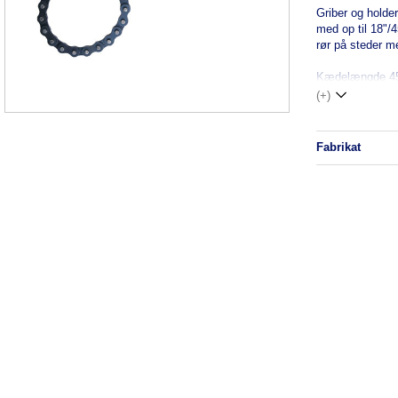
Griber og holde
med op til 18"/4
rør på steder m
Kædelængde 4
(+)
fabrikat