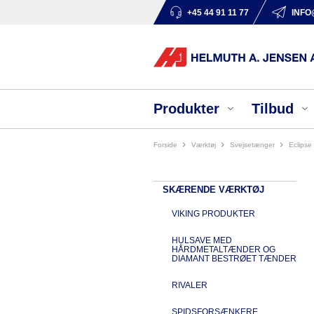
+45 44 91 11 77
INFO
Produkter
Tilbud
Forside
værktøj
svejsetænger
eclip
SKÆRENDE VÆRKTØJ
VIKING PRODUKTER
HULSAVE MED
HÅRDMETALTÆNDER OG
DIAMANT BESTRØET TÆNDER
RIVALER
SPIDSFORSÆNKERE