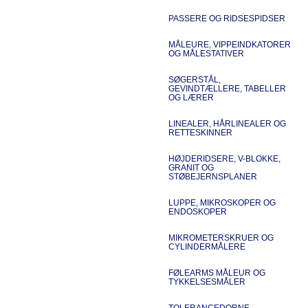
PASSERE OG RIDSESPIDSER
MÅLEURE, VIPPEINDKATORER
OG MÅLESTATIVER
SØGERSTÅL,
GEVINDTÆLLERE, TABELLER
OG LÆRER
LINEALER, HÅRLINEALER OG
RETTESKINNER
HØJDERIDSERE, V-BLOKKE,
GRANIT OG
STØBEJERNSPLANER
LUPPE, MIKROSKOPER OG
ENDOSKOPER
MIKROMETERSKRUER OG
CYLINDERMÅLERE
FØLEARMS MÅLEUR OG
TYKKELSESMÅLER
TOLERANCEDORNE,