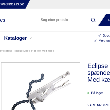
@VIKING1913.DK
Speci
Kataloger
Mere en
se svejsetang - spændevidde ø455 mm med kæde
Eclipse 
spænde
Med kæ
På lager
VARE NR.
871