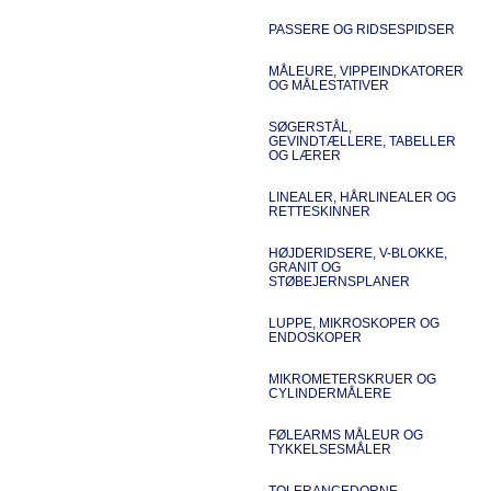
PASSERE OG RIDSESPIDSER
MÅLEURE, VIPPEINDKATORER
OG MÅLESTATIVER
SØGERSTÅL,
GEVINDTÆLLERE, TABELLER
OG LÆRER
LINEALER, HÅRLINEALER OG
RETTESKINNER
HØJDERIDSERE, V-BLOKKE,
GRANIT OG
STØBEJERNSPLANER
LUPPE, MIKROSKOPER OG
ENDOSKOPER
MIKROMETERSKRUER OG
CYLINDERMÅLERE
FØLEARMS MÅLEUR OG
TYKKELSESMÅLER
TOLERANCEDORNE,