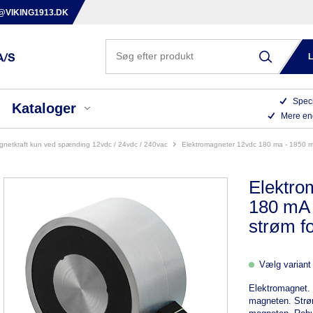
@VIKING1913.DK
Speci
Kataloger
Mere en
agnetkraft kun ved spænding 12vdc / 24vdc / 240vac
elektromagneter 12vdc 180 ma - 1850 ma 
Elektr
180 mA 
strøm fo
Vælg variant 
Elektromagnet. 
magneten. Strøm