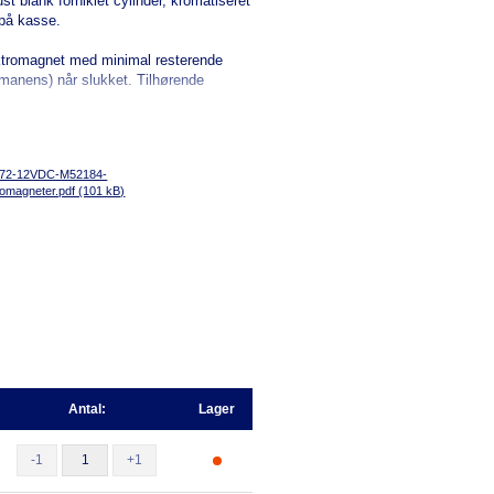
t blank forniklet cylinder, kromatiseret
på kasse.
ktromagnet med minimal resterende
manens) når slukket. Tilhørende
172-12VDC-M52184-
omagneter.pdf (101 kB)
Antal:
Lager
-1
+1