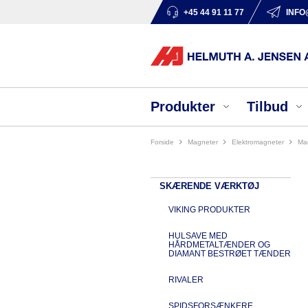
+45 44 91 11 77
INFO
Produkter
Tilbud
Forside
magneter
elektromagneter
m
SKÆRENDE VÆRKTØJ
VIKING PRODUKTER
HULSAVE MED
HÅRDMETALTÆNDER OG
DIAMANT BESTRØET TÆNDER
RIVALER
SPIDSFORSÆNKERE