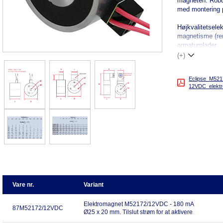
magneten. Robus
med montering 
Højkvalitetsele
magnetisme (re
armaturplader.
(+)
Eclipse_M52
12VDC_elektr
Vare nr.
Variant
Elektromagnet M52172/12VDC - 180 mA
87M52172/12VDC
Ø25 x 20 mm. Tilslut strøm for at aktivere