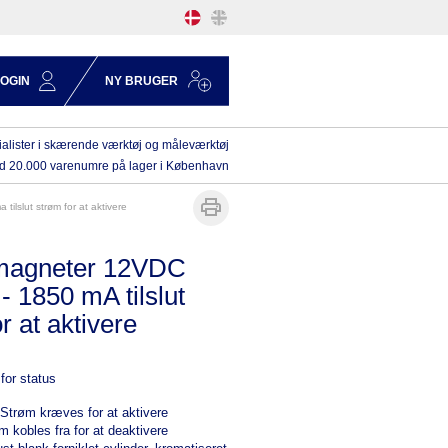
LOGIN
NY BRUGER
alister i skærende værktøj og måleværktøj
d 20.000 varenumre på lager i København
tilslut strøm for at aktivere
omagneter 12VDC
- 1850 mA tilslut
r at aktivere
for status
Strøm kræves for at aktivere
 kobles fra for at deaktivere