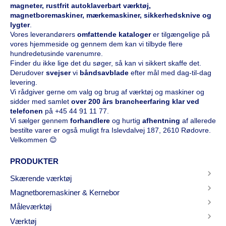
magneter, rustfrit autoklaverbart værktøj,
magnetboremaskiner, mærkemaskiner, sikkerhedsknive og
lygter
.
Vores leverandørers
omfattende kataloge
r
er tilgængelige på
vores hjemmeside og gennem dem kan vi tilbyde flere
hundredetusinde varenumre.
Finder du ikke lige det du søger, så kan vi sikkert skaffe det.
Derudover
svejser
vi
båndsavblade
efter mål med dag-til-dag
levering.
Vi rådgiver gerne om valg og brug af værktøj og maskiner og
sidder med samlet
over 200 års brancheerfaring klar ved
telefonen
på
+45 44 91 11 77
.
Vi sælger gennem
forhandlere
og hurtig
afhentning
af allerede
bestilte varer er også muligt fra Islevdalvej 187, 2610 Rødovre.
Velkommen 😊
PRODUKTER
Skærende værktøj
Magnetboremaskiner & Kernebor
Måleværktøj
Værktøj