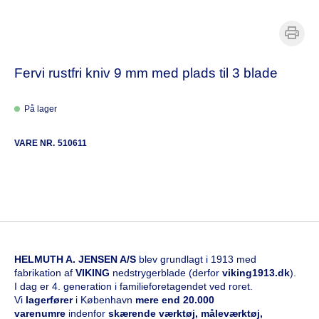
Fervi rustfri kniv 9 mm med plads til 3 blade
På lager
VARE NR.
510611
HELMUTH A. JENSEN A/S
blev grundlagt i 1913 med
fabrikation af
VIKING
nedstrygerblade (derfor
viking1913.dk
).
I dag er 4. generation i familieforetagendet ved roret.
Vi
l
agerfører
i København
mere end 20.000
varenumre
indenfor
skærende værktøj, måleværktøj,