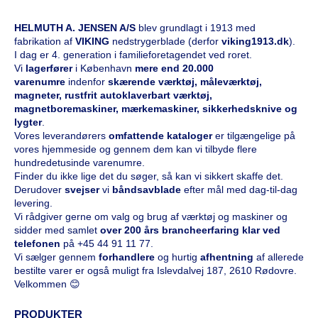
HELMUTH A. JENSEN A/S
blev grundlagt i 1913 med
fabrikation af
VIKING
nedstrygerblade (derfor
viking1913.dk
).
I dag er 4. generation i familieforetagendet ved roret.
Vi
l
agerfører
i København
mere end 20.000
varenumre
indenfor
skærende værktøj, måleværktøj,
magneter, rustfrit autoklaverbart værktøj,
magnetboremaskiner, mærkemaskiner, sikkerhedsknive og
lygter
.
Vores leverandørers
omfattende kataloge
r
er tilgængelige på
vores hjemmeside og gennem dem kan vi tilbyde flere
hundredetusinde varenumre.
Finder du ikke lige det du søger, så kan vi sikkert skaffe det.
Derudover
svejser
vi
båndsavblade
efter mål med dag-til-dag
levering.
Vi rådgiver gerne om valg og brug af værktøj og maskiner og
sidder med samlet
over 200 års brancheerfaring klar ved
telefonen
på
+45 44 91 11 77
.
Vi sælger gennem
forhandlere
og hurtig
afhentning
af allerede
bestilte varer er også muligt fra Islevdalvej 187, 2610 Rødovre.
Velkommen 😊
PRODUKTER