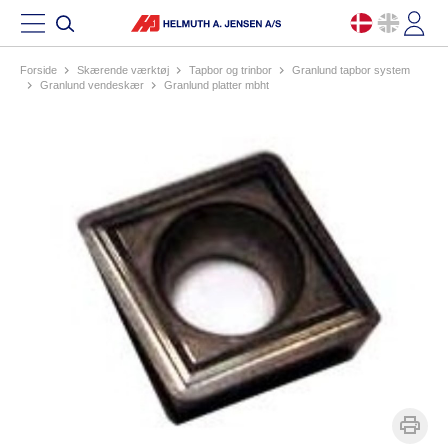
Forside
skærende værktøj
tapbor og trinbor
granlund tapbor system
granlund vendeskær
granlund platter mbht