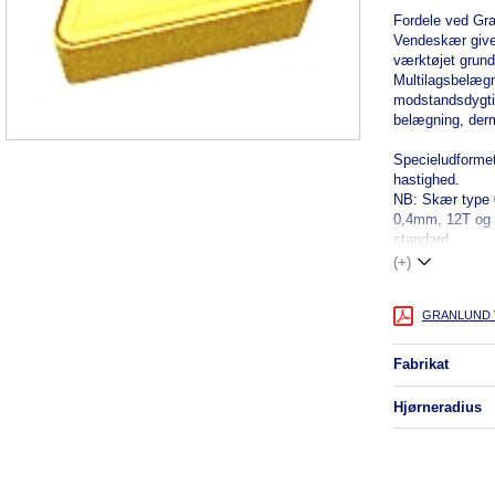
Fordele ved Gr
Vendeskær giver 
værktøjet grund
Multilagsbelægn
modstandsdygti
belægning, derm
Specieludformet
hastighed.
NB: Skær type 
0,4mm, 12T og 
standard.
(+)
GRANLUND Ve
fabrikat
hjørneradius