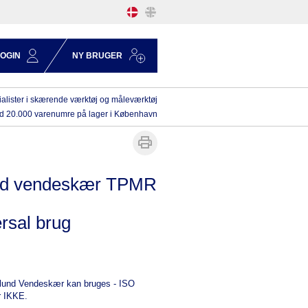
LOGIN
NY BRUGER
alister i skærende værktøj og måleværktøj
d 20.000 varenumre på lager i København
nd vendeskær TPMR
ersal brug
und Vendeskær kan bruges - ISO
r IKKE.