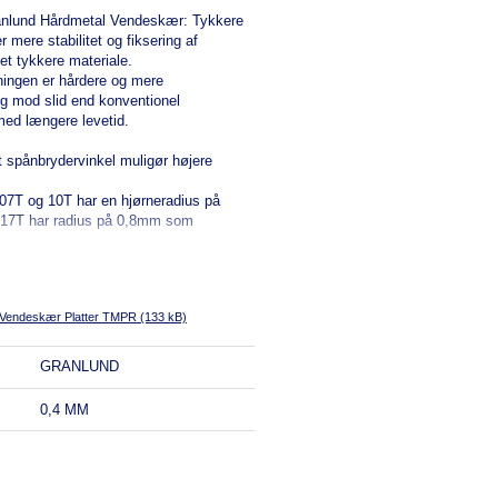
anlund Hårdmetal Vendeskær: Tykkere
mere stabilitet og fiksering af
et tykkere materiale.
ingen er hårdere og mere
g mod slid end konventionel
ed længere levetid.
 spånbrydervinkel muligør højere
07T og 10T har en hjørneradius på
17T har radius på 0,8mm som
ndeskær Platter TMPR (133 kB)
GRANLUND
0,4 MM