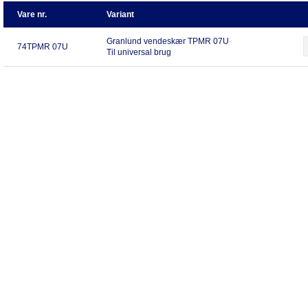
Vare nr.
Variant
Granlund vendeskær TPMR 07U
74TPMR 07U
Til universal brug