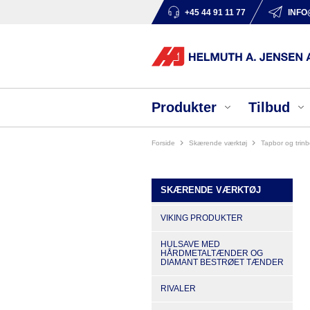
+45 44 91 11 77
INFO
Produkter
Tilbud
Forside
skærende værktøj
tapbor og trinb
SKÆRENDE VÆRKTØJ
VIKING PRODUKTER
HULSAVE MED
HÅRDMETALTÆNDER OG
DIAMANT BESTRØET TÆNDER
RIVALER