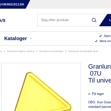
@VIKING1913.DK
Speci
Kataloger
Mere en
or
granlund tapbor system
granlund vendeskær
granlund vendeskær tpmr
Granlu
07U
Til univ
På lager
OBS: Kun Granl
standard passe