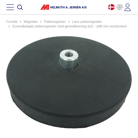
Forside
magneter
pottemagneter
lave pottemagneter
gummibelagte pottemagneter med gevindbøsning ø22 - ø88 mm neodymium