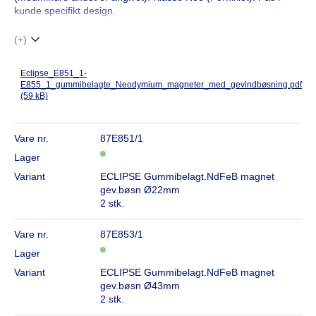
kunde specifikt design.
(+)
Eclipse_E851_1-
E855_1_gummibelagte_Neodymium_magneter_med_gevindbøsning.pdf
(59 kB)
Vare nr.
87E851/1
Lager
Variant
ECLIPSE Gummibelagt.NdFeB magnet
gev.bøsn Ø22mm
2 stk.
Vare nr.
87E853/1
Lager
Variant
ECLIPSE Gummibelagt.NdFeB magnet
gev.bøsn Ø43mm
2 stk.