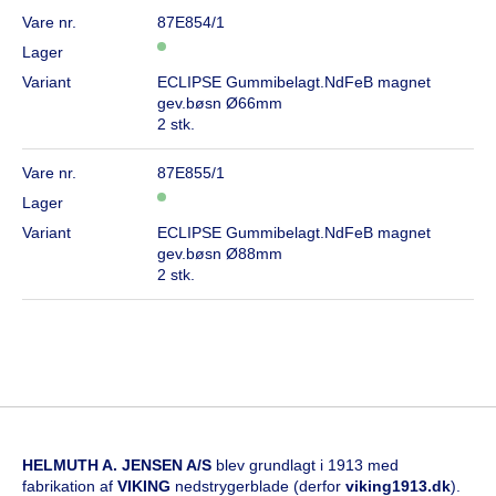
Vare nr.
87E854/1
Lager
Variant
ECLIPSE Gummibelagt.NdFeB magnet
gev.bøsn Ø66mm
2 stk.
Vare nr.
87E855/1
Lager
Variant
ECLIPSE Gummibelagt.NdFeB magnet
gev.bøsn Ø88mm
2 stk.
HELMUTH A. JENSEN A/S
blev grundlagt i 1913 med
fabrikation af
VIKING
nedstrygerblade (derfor
viking1913.dk
).