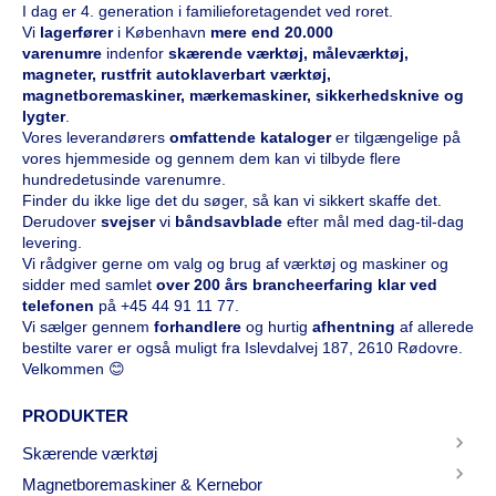
I dag er 4. generation i familieforetagendet ved roret.
Vi
l
agerfører
i København
mere end 20.000
varenumre
indenfor
skærende værktøj, måleværktøj,
magneter, rustfrit autoklaverbart værktøj,
magnetboremaskiner, mærkemaskiner, sikkerhedsknive og
lygter
.
Vores leverandørers
omfattende kataloge
r
er tilgængelige på
vores hjemmeside og gennem dem kan vi tilbyde flere
hundredetusinde varenumre.
Finder du ikke lige det du søger, så kan vi sikkert skaffe det.
Derudover
svejser
vi
båndsavblade
efter mål med dag-til-dag
levering.
Vi rådgiver gerne om valg og brug af værktøj og maskiner og
sidder med samlet
over 200 års brancheerfaring klar ved
telefonen
på
+45 44 91 11 77
.
Vi sælger gennem
forhandlere
og hurtig
afhentning
af allerede
bestilte varer er også muligt fra Islevdalvej 187, 2610 Rødovre.
Velkommen 😊
PRODUKTER
Skærende værktøj
Magnetboremaskiner & Kernebor