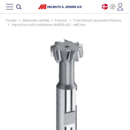
Forside
skærende værktøj
fræsere
t-not fræsere og woodruf fræsere
haj-cut hss-co5 t-notfræsere din851b ø11 - ø60 mm