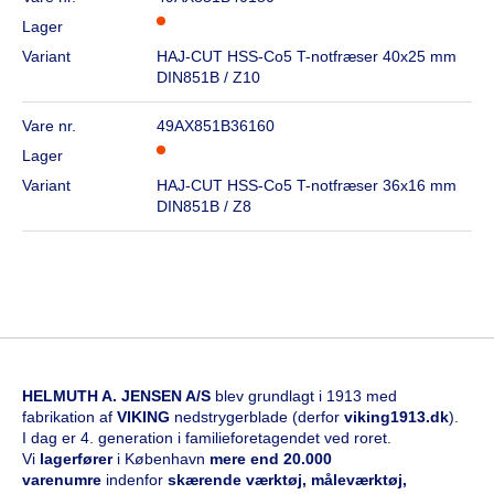
Lager
Variant
HAJ-CUT HSS-Co5 T-notfræser 40x25 mm
DIN851B / Z10
Vare nr.
49AX851B36160
Lager
Variant
HAJ-CUT HSS-Co5 T-notfræser 36x16 mm
DIN851B / Z8
HELMUTH A. JENSEN A/S
blev grundlagt i 1913 med
fabrikation af
VIKING
nedstrygerblade (derfor
viking1913.dk
).
I dag er 4. generation i familieforetagendet ved roret.
Vi
l
agerfører
i København
mere end 20.000
varenumre
indenfor
skærende værktøj, måleværktøj,