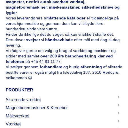
magneter, rustfrit autoklaverbart værktøj,
magnetboremaskiner, mærkemaskiner, sikkerhedsknive og
lygter
.
Vores leverandørers
omfattende kataloge
r
er tilgængelige på
vores hjemmeside og gennem dem kan vi tilbyde flere
hundredetusinde varenumre.
Finder du ikke lige det du søger, så kan vi sikkert skaffe det.
Derudover
svejser
vi
båndsavblade
efter mål med dag-til-dag
levering.
Vi rådgiver gerne om valg og brug af værktøj og maskiner og
sidder med samlet
over 200 års brancheerfaring klar ved
telefonen
på
+45 44 91 11 77
.
Vi sælger gennem
forhandlere
og hurtig
afhentning
af allerede
bestilte varer er også muligt fra Islevdalvej 187, 2610 Rødovre.
Velkommen 😊
PRODUKTER
Skærende værktøj
Magnetboremaskiner & Kernebor
Måleværktøj
Værktøj