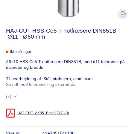
HAJ-CUT HSS-Co5 T-notfræsere DIN851B
Ø11 - Ø60 mm
Ikke på lager
Z6÷10 HSS-Co5 T-notfræsere DIN851B, med d11 tolerance på
diameter og bredde.
Til bearbejdning af: Stål, støbejern, aluminium.
Se pdf med tolerancer og skæredata.
(+)
HAJ-CUT_AX851B.pdf (217 kB)
Vare nr.
49AX851B40180